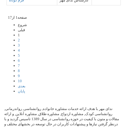
کارشناس ندای مهر
فرم کوتاه
صفحه1 از17
شروع
قبلی
1
2
3
4
5
6
7
8
9
10
بعدی
پایان
ندای مهر با هدف ارائه خدمات مشاوره خانواده, روانشناسی, رواندرمانی,
روانشناسی کودک, مشاوره ازدواج, مشاوره طلاق, مشاوره آنلاین, و ارائه
مقالات و متون با کیفیت در حوزه روانشناسی در سال 1389 تاسیس گردید و با
درنظر گرفتن نیازها و پیشنهادات کاربران در حال توسعه در بخشهای مختلف و