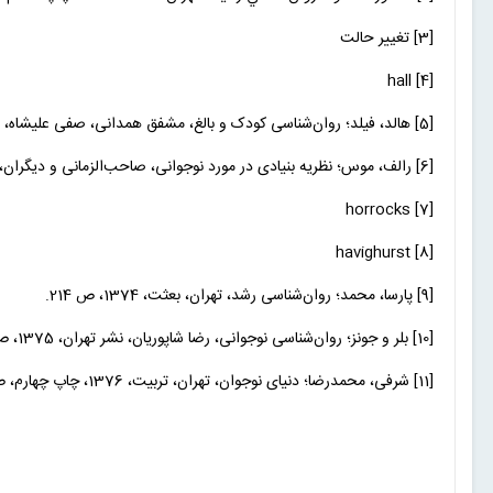
[3] تغییر حالت
[4] hall
[5] هالد، فیلد؛ روان‌شناسی کودک و بالغ، مشفق همدانی، صفی علیشاه، 1356، ص 295 تا 306.
[6] رالف، موس؛ نظریه بنیادی در مورد نوجوانی، صاحب‌الزمانی و دیگران، عطایی، 1357، ص 10.
[7] horrocks
[8] havighurst
[9] پارسا، محمد؛ روان‌شناسی رشد، تهران، بعثت، 1374، ص 214.
[10] بلر و جونز؛ روان‌شناسی نوجوانی، رضا شاپوریان، نشر تهران، 1375، ص 14.
[11] شرفی، محمدرضا؛ دنیای نوجوان، تهران، تربیت، 1376، چاپ چهارم، ص 47.