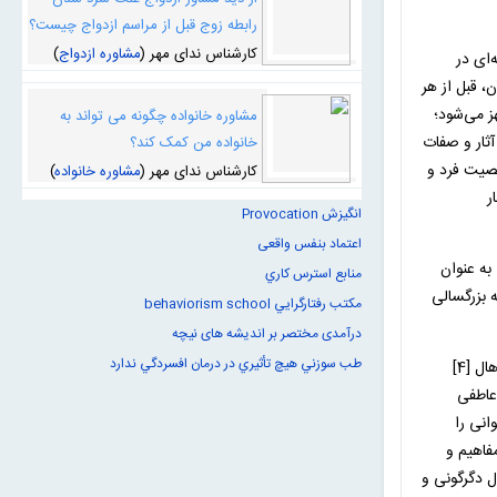
رابطه زوج قبل از مراسم ازدواج چیست؟
کارشناس ندای مهر (
مشاوره ازدواج
)
‌ای در
 قبل از هر
گی نیز مجهز می‌شود؛
مشاوره خانواده چگونه می تواند به
ثار و صفات
خانواده من کمک کند؟
خصیت فرد و
کارشناس ندای مهر (
مشاوره خانواده
)
ر
انگیزش Provocation
اعتماد بنفس واقعی
 را به عنوان
منابع استرس كاري
که معنای آن رسیدن به بزرگسالی
مكتب رفتارگرايي behaviorism school
درآمدی مختصر بر اندیشه های نیچه
طب سوزني هيچ تأثيري در درمان افسردگي ندارد
ارسطو سیصد سال پیش از تولد مسیح(ع)، نوجوانان را موجوداتی پرشور و آتشی‌مزاج تعریف کرده است که آماده‌اند خود را به دست غرایز بسپارند. استانلی هال [4]
عاطفی
انی را
ایش ادراک مفاهیم و
 در حال دگرگونی و