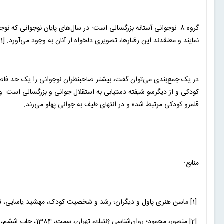
گروه 8. نوجوانی آستانه بزرگسالی است: در سال‌های پایان نوجوانی که ن
نمایند و معتقدند این رفتارها، تصویری دلخواه از آنان به وجود می‌آورد. [11]
در یک جمع‌بندی می‌توان گفت، بیشتر صاحبنظران نوجوانی را یک حد فاصل 
کودکی و از دیگرسو شیفته دستیابی به استقلال جوانی و بزرگسالی است. و
قلمرو کودکی مرتبط شده و در انتهای طیف به جوانی پهلو می‌زند.
منابع:
[1] ماسن هنری پاول و دیگران؛ رشد و شخصیت کودک، مهشید یاسایی، تهران، نشر مرکز، 1368، ص 634.
[2] منصور، محمود؛ روان‌‌شناسي ژنتيك، تهران، سمت، 1384، چاپ ششم، ص 195.