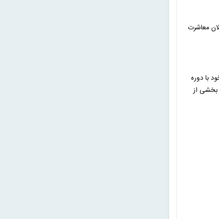
الان معاشرت
د با دوره
 بخشی از