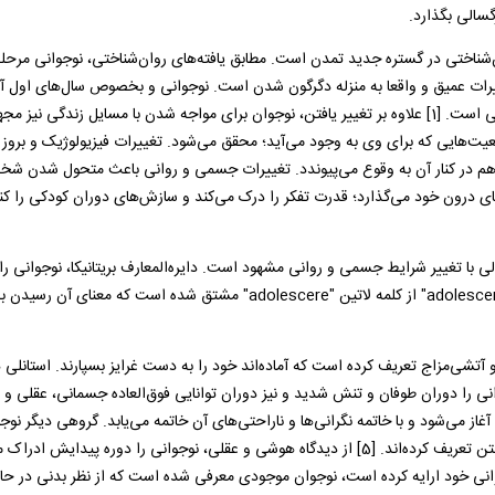
سالی بگذارد.
ان‌شناختی در گستره جدید تمدن است. مطابق یافته‌های روان‌شناختی، نوجوانی مرحله
ات عمیق و واقعا به منزله دگرگون شدن است. نوجوانی و بخصوص سال‌های اول آن،
چیز دوران تغییرات جسمانی، جنسی، روانی و نیز تغییر در الزامات اجتماعی است. [1] علاوه بر تغییر یافتن، نوجوان برای مواجه شدن با مسایل زند
ت‌هایی که برای وی به وجود می‌آید؛ محقق می‌شود. تغییرات فیزیولوژیک و بروز آ
 هم در کنار آن به وقوع می‌پیوندد. تغییرات جسمی و روانی باعث متحول شدن ش
ی درون خود می‌گذارد؛ قدرت تفکر را درک می‌کند و سازش‌های دوران کودکی را کنا
عمل آمده است، گذار [3] از کودکی به بزرگسالی با تغییر شرایط جسمی و روانی مشهود است. دایره‌المعارف بریتانیکا، نوجوانی
دوره‌ای بین کودکی و بزرگسالی تعریف کرده است: اصطلاح نوجوانی ''adolescence" از کلمه لاتین "adolescere" مشتق شده است 
ی را دوران طوفان و تنش شدید و نیز دوران توانایی فوق‌العاده جسمانی، عقلی و 
ز می‌شود و با خاتمه نگرانی‌ها و ناراحتی‌های آن خاتمه می‌یابد. گروهی دیگر نوجو
برزخی میان نیاز به وابستگی به بزرگسالان و بی‌نیازی و وابستگی به خویشتن تعریف کرده‌اند. [5] از دیدگاه هوشی و عقلی، نوجوانی را دوره پید
رده‌اند. [6] در تعریفی که هاروکس [7] در کتاب نوجوانی خود ارایه کرده است، نوجوان موجودی معرفی شده است که از نظر بدنی