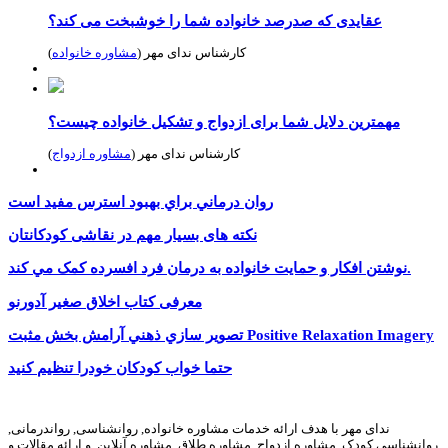
عقایدی که صدرصد خانواده شما را خوشبخت می کند؟
کارشناس ندای مهر (
مشاوره خانواده
)
مهمترین دلایل شما برای ازدواج و تشکیل خانواده چیست؟
کارشناس ندای مهر (
مشاوره ازدواج
)
روان ‌درماني براي بهبود استرس مفيد است
نکته های بسیار مهم در نقاشی کودکانتان
نوشتن افکار و حمايت خانواده به درمان فرد افسرده کمک مي کند.
معرفی کتاب اخلاق صغیر آدورنو
تصوير سازي ذهني آرامش بخش مثبت Positive Relaxation Imagery
حتما خواب کودکان خودرا تنظیم کنید
ندای مهر با هدف ارائه خدمات مشاوره خانواده, روانشناسی, رواندرمانی,
روانشناسی کودک, مشاوره ازدواج, مشاوره طلاق, مشاوره آنلاین, و ارائه مقالات و