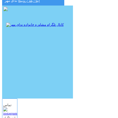
ایتا / بله / روبیکا
ندای مهر
تماس
اینستاگرام