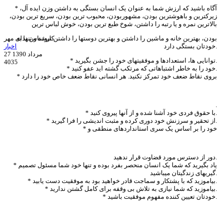
* آگاه باشید که ارزش شما به عنوان یک انسان بستگی به داشتن وزن ایده آل،
زیرکترین و باهوشترین بودن، مشهوربودن، محبوب ترین بودن، سریع ترین بودن،
بالاترین نمره و یا رتبه را داشتن، شوخ طبع ترین بودن، خوش لباس ترین
بودن، بهترین خانه و ماشین را داشتن و بهترین دوستها را داشتن نبوده و تنها به
کارشناس ندای مهر
خودتان بستگی دارد.
اخبار
27 مرداد 1390
* توانایی ها، استعدادها و موفقیتهای خود را جشن بگیرید.
4035
* خود را به خاطر اشتباهاتی که مرتکب گشته اید عفو کنید.
* بروی نقاط ضعف خود تمرکز نکنید. هر انسانی نقاط ضعف خاص خود را دارد
.
* با حقوق فردی خود آشنا شده و از آنها پیروی کنید.
* از تحقیر و سرزنش خود دوری کرده و مثبت اندیشی را فرا گیرید.
* خود را بر اساس یک سری استانداردهای منطقی و
دور از دسترس مورد قضاوت قرار ندهید.
* یاد بگیرید که شما یک انسان منحصر بفرد بوده و تنها خود شما مسئول تصمیم
گیریهای زندگیتان میباشید.
* بیاموزید که با پشتکار و سماجت قادر خواهید بود به موفقیت دست یابید.
* بیاموزید که شما نیازی به تلاش بی وقفه برای کامل گشتن ندارید.
* خودتان تعیین کننده مفهوم موفقیت باشید.