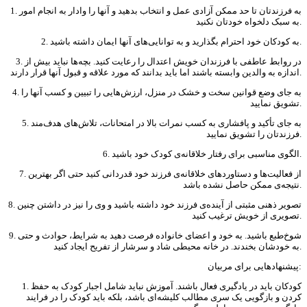
1. به فرزندتان تا حد ممکن آزادی عمل و انتخاب بدهید و آنها را وادار به انجام امور
به سبک دلخواه خودتان نکنید.
2. به کودکان خود احترام بگذارید و به توانایی‌های آنها ایمان داشته باشید.
3. در روابط عاطفی با فرزندان خویش اعتدال را رعایت کنید. بچه‌ها نباید بیش از
اندازه به والدین وابسته باشند اما باید بدانند که مورد علاقه و قبول آنها قرار دارند.
4. به جای وضع قوانین سخت و خشک در منزل، ارزش‌هایی را تبیین و کسب آنها را
تشویق نمایید.
5. به جای تأکید و پافشاری به کسب نمرات بالا در امتحانات، تلاش‌های هدف‌مند
فرزندتان را تشویق نمایید.
6. الگوی مناسبی برای رفتار خلاقانه‌ی کودک خود باشید.
7. از فعالیت‌ها و دستاوردهای خلاقانه‌ی فرزند خود قدردانی کنید حتی اگر بهترین
نتیجه‌ی ممکن حاصل نشده باشد.
8. تصویر ذهنی مثبتی از آینده‌ی فرزند خود داشته باشید و وی را نیز در داشتن چنین
تصویری از خویش ترغیب کنید.
9. شوخ‌طبع باشید. به خود و اعضای خانواده فرصت دهید به شرایط، حوادث و حتی
به خودشان بخندند. در خانه محیطی شاد و سرشار از تفریح ایجاد کنید.
پیشنهادهایی برای مربیان:
1. کودکان باید در یادگیری فعال باشند. آموزش نباید شامل اجبار کودک به حفظ
کردن و بازگویی یک سری مطالب کلیشه‌ای باشد، بلکه باید کودک را در فرایند