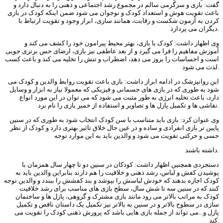
گفت: بازی و سرگرمی سالم در مجموع رشد اجتماعی و ذهنی را به دنبال دارد و
باعث تقویت هوش و استعداد کودک و نوجوان می شود ضمن اینکه کودک در بازی
کردن به آزمون شکست و رقابت، همانند سازی، ابراز وجود و تقویت ارتباط با
دیگران می پردازد.
وی اظهار داشت: کودک با بازی، بهتر محیط پیرامون خود را کشف می کند و
آموزش مفاهیم را فرا می گیرد و از بعد عاطفی نیز بازی، ارضای حس برتری جویی
است و احساسات را بروز می دهد، اضطراب و تنش را تخلیه می کند و باعث کسب
لذت می شود.
این روانپزشک در ادامه ابراز داشت: بازی باعث تقویت روابط والدین و کودک می
شود به طوری که در بازی های جسمانی و فیزیکی که معمولا نیاز به ابزار و وسایل
دارد، باعث تخلیه انرژی به طور مثبت می شود که می توان در این مورد انواع
نقاشی ها و تکمیل پازل ها و تصاویر و استفاده از خمیر بازی را نام برد.
وی عنوان کرد: بازی باید متناسب با سن کودک انتخاب شود به طوری که در سنین
پایین تر بازی انفرادی و ساده و در عین حال خلاق تاثیر بهتری دارد و کودک از نظر
حسی و حرکتی تقویت می شود و والدین باید به این موارد توجه
داشته باشند.
دستجردی همچنین اظهار داشت: کودکان در سنین دو تا چهار سال همزمان با
پوشیدن کفش و لباس، رشد ذهنی و خلاقیت را هم دارند بنابراین والدین باید به
کودک اجازه بدهند که خودش لباسش را بپوشد و بند کفشش را ببندد و والدین توجه
کنند که در سنین سه تا شش سال، سطح بازی های مناسب برای رشد خلاقیت
کودک به مراتب بالاتر می رود مانند بازی مشترک و گروهی، پازل ها و ساختمان
سازی در سطوح بالاتر و در سنین به بالاتر نیز تکمیل یک داستان ناقص و تکمیل
پازل و...می تواند از جمله بازی هایی باشد که پرورش ذهنی کودک را تقویت می
کند.