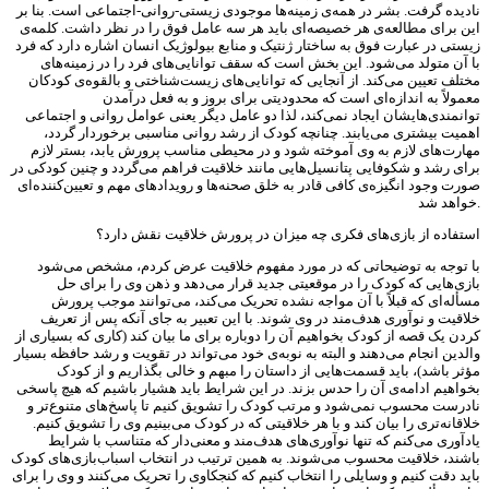
نادیده گرفت. بشر در همه‌ی زمینه‌ها موجودی زیستی-روانی-اجتماعی است. بنا بر
این برای مطالعه‌ی هر خصیصه‌ای باید هر سه عامل فوق را در نظر داشت. کلمه‌ی
زیستی در عبارت فوق به ساختار ژنتیک و منابع بیولوژیک انسان اشاره دارد که فرد
با آن متولد می‌شود. این بخش است که سقف توانایی‌های فرد را در زمینه‌های
مختلف تعیین می‌کند. از آنجایی که توانایی‌های زیست‌شناختی و بالقوه‌ی کودکان
معمولاً به اندازه‌ای است که محدودیتی برای بروز و به فعل درآمدن
توانمندی‌هایشان ایجاد نمی‌کند، لذا دو عامل دیگر یعنی عوامل روانی و اجتماعی
اهمیت بیشتری می‌یابند. چنانچه کودک از رشد روانی مناسبی برخوردار گردد،
مهارت‌های لازم به وی آموخته شود و در محیطی مناسب پرورش یابد، بستر لازم
برای رشد و شکوفایی پتانسیل‌هایی‌ مانند خلاقیت فراهم می‌گردد و چنین کودکی در
صورت وجود انگیزه‌ی کافی قادر به خلق صحنه‌ها و رویدادهای مهم و تعیین‌کننده‌ای
خواهد شد.
استفاده از بازی‌های فکری چه میزان در پرورش خلاقیت نقش دارد؟
با توجه به توضیحاتی که در مورد مفهوم خلاقیت عرض کردم، مشخص می‌شود
بازی‌هایی که کودک را در موقعیتی جدید قرار می‌دهد و ذهن وی را برای حل
مسأله‌ای که قبلاً با آن مواجه نشده تحریک می‌کند، می‌توانند موجب پرورش
خلاقیت و نوآوری هدف‌مند در وی شوند. با این تعبیر به جای آنکه پس از تعریف
کردن یک قصه از کودک بخواهیم آن را دوباره برای ما بیان کند (کاری که بسیاری از
والدین انجام می‌دهند و البته به نوبه‌ی خود می‌تواند در تقویت و رشد حافظه بسیار
مؤثر باشد)، باید قسمت‌هایی از داستان را مبهم و خالی بگذاریم و از کودک
بخواهیم ادامه‌ی آن را حدس بزند. در این شرایط باید هشیار باشیم که هیچ پاسخی
نادرست محسوب نمی‌شود و مرتب کودک را تشویق کنیم تا پاسخ‌های متنوع‌تر و
خلاقانه‌تری را بیان کند و با هر خلاقیتی که در کودک می‌بینیم وی را تشویق کنیم.
یادآوری می‌کنم که تنها نوآوری‌های هدف‌مند و معنی‌دار که متناسب با شرایط
باشند، خلاقیت محسوب می‌شوند. به همین ترتیب در انتخاب اسباب‌بازی‌های کودک
باید دقت کنیم و وسایلی را انتخاب کنیم که کنجکاوی را تحریک می‌کنند و وی را برای