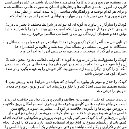
من معتقدم فرزندپروری باید کاملاً هدف‌مند و ساخت‌دار باشد. در علم روانشناسی
کاربردی، امروزه همه‌ی فعالیت‌ها و رفتارهای انسان به صورت علمی مطالعه شده
و برای هر کدام توصیه‌ها و راهکارهای مناسبی ارائه شده است. از نظر بنده
فرزندپروری علمی نوین باید چهار مهارت و توانایی عمده را در بچه‌ها ایجاد کند.
1. کودک را سازگار بار بیاورد به گونه‌ای که بتواند در شرایط مختلف با تغییراتی در
شیوه‌ی تفکر و رفتار خویش - بدون اینکه آسیب جدی ببیند - خود را با شرایط جدید
وفق دهد و همچنان از زندگی روانی و اجتماعی سالمی برخوردار باشد.
2. توانایی حل مسأله را در کودک پرورش دهد تا بتواند در مواقع مواجهه با مسائل و
مشکلات به صورتی منطقی و مسأله مدار بیندیشد و علاوه بر کشف راه حل
مناسبی برای گذر از موقعیت نامتعارف، به درستی آن را به اجرا درآورد.
3. کودک را مسؤولیت پذیر بار بیاورد به گونه‌ای که وقتی فعالیتی به وی محول شد
آن را با تعهد کامل به انجام برساند و در این میان چنانچه خطایی مرتکب شد بدون
آنکه آن را گردن دیگران بیندازد، مسؤولیت کار خویش را به عهده بگیرد و در صدد
جبران کوتاهی خویش باشد.
4. کودک را خلاق و مؤثر بار بیاورد به گونه‌ای که بتواند در شرایط جدید و پیش‌بینی
نشده تصمیم مناسبی اتخاذ کند و با خلق روش‌های ابداعی و نوین، خود و جامعه‌ی
خویش را ترقی دهد.
تردیدی نیست که یکی از مهم‌ترین وظایف والدین پرورش توانایی خلاقیت فرزندان
است. در واقع خلاقیت عامل کلیه‌ی پیشرفت‌های بشری است و امکان بروز خلاقیت
با پرورش مهارت‌ها و انگیزه‌ی خلاقیت در کودکی، بیشتر می‌شود. در واقع سن
خاصی برای شروع پرورش خلاقیت در نظر گرفته نمی‌شود. از زمان نوزادی و از
اولین بازی‌هایی که با کودک می‌کنیم باید در جهت پرورش و شکوفایی خلاقیت اقدام
کنیم. باید از رنگ‌های متنوع در اتاق نوزاد استفاده کنیم، بازی‌هایی که با کودک انجام
می‌دهیم تکراری و یکنواخت نباشند و وقتی می‌خواهیم یک اسباب‌بازی یا لباسی را