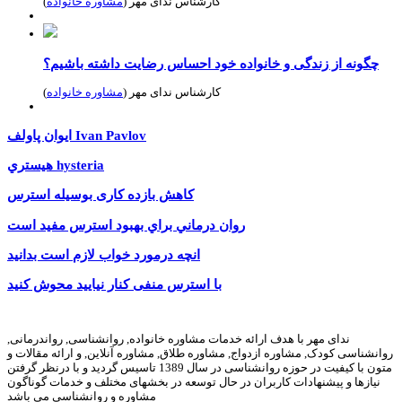
کارشناس ندای مهر (
مشاوره خانواده
)
چگونه از زندگی و خانواده خود احساس رضایت داشته باشیم؟
کارشناس ندای مهر (
مشاوره خانواده
)
ايوان پاولف Ivan Pavlov
هيستري hysteria
کاهش بازده کاری بوسیله استرس
روان ‌درماني براي بهبود استرس مفيد است
انچه درمورد خواب لازم است بدانید
با استرس منفی کنار نیایید محوش کنید
ندای مهر با هدف ارائه خدمات مشاوره خانواده, روانشناسی, رواندرمانی,
روانشناسی کودک, مشاوره ازدواج, مشاوره طلاق, مشاوره آنلاین, و ارائه مقالات و
متون با کیفیت در حوزه روانشناسی در سال 1389 تاسیس گردید و با درنظر گرفتن
نیازها و پیشنهادات کاربران در حال توسعه در بخشهای مختلف و خدمات گوناگون
مشاوره و روانشناسی می باشد