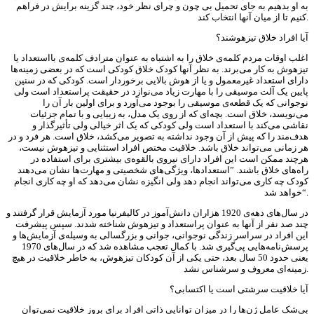
به او بدهیم به جای تحمیل بی چون و چرای نظر خود، چند گزینه برایش در فراهم
کنیم تا از میان آنها انتخاب کند.
آیا افراد خلاق تیزهوشند؟
اغلب اوقات مردم کلمه‌ی خلاق را به اشتباه به عنوان مترادف کلمه‌ی بااستعداد یا
تیزهوش به کار می‌برند. به نظر آنها کودک خلاق کودکی است که در بعضی زمینه‌ها
دارای استعداد غیرمعمول و یا از هوش بالایی برخوردار است. کودکی که در سنین
پایین یک آلت موسیقی را با مهارت زیاد می‌نوازد در حقیقت پراستعداد است ولی
نوجوانی که یک قطعه‌ی موسیقی را بوجود می‌آورد و برای اولین بار آن را
می‌نویسد، خلاق است. بچه‌ای که از روی یک مدل، به زیبایی و با تمام جزئیات
نقاشی می‌کند با استعداد است ولی کودکی که یک اثر خیالی ولی تأثیرگذار و
هدف‌مند را که پیش از آن وجود نداشته به تصویر می‌کشد، خلاق است. هر فرد و در
هر زمانی می‌تواند خلاق باشد. خلاقیت مختص افراد استثنایی و تیزهوش نیست،
هرچند ممکن است این افراد دارای نیروی بالقوه‌ی بیشتری برای استفاده در
راه‌های خلاق باشند. ”استعدادها، ویژگی‌های شخصیتی و مهارت‌ها نشان می‌دهند
کودک چه کاری می‌تواند انجام دهد ولی انگیزه نشان می‌دهد که او چه کاری انجام
خواهد شد“.
در سال‌های دهه‌ی 1920 هزاران دانش‌آموز در کالیفرنیا مورد آزمایش قرار گرفتند و
چند صد نفر از آنها به عنوان پراستعداد و تیزهوش شناخته شدند. سپس پیشرفت
این افراد در سراسر زندگی نوجوانی، جوانی و بزرگسالی به وسیله‌ی آزمایش‌ها و
پرسش‌نامه‌هایی پی‌گیری شد. با کمال تعجب مشاهده شد که در سال‌های 1970
یعنی حدود 50 سال بعد، حتی یکی از آن کودکان تیزهوش، به خاطر خلاقیت در هیچ
زمینه‌ای معروف و سرشناس نشد.
آیا خلاقیت سرشتی است یا اکتسابی؟
بی‌شک عامل ژن‌ها را در میزان توانایی ذاتی افراد برای بروز خلاقیت نمی‌توان