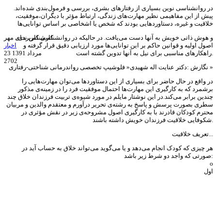
در روانشناسی نوین بسیاری از رفتارهای بشری، بررسی و فرمول‌بندی شده‌اند.
پیش از این مفاهیمی نظیر مهارت‌های زندگی، ارتباط مؤثر با دیگران،موفقیت،
خلاقیت و غیره، دستاوردهایی بودند که شخص یا اشخاصی بر اساس توانایی‌ها
و هوش ذاتی خویش به آنها دست می‌یافت. در حالیکه در روانشناسی کاربردی،
کارشناس ندای مهر
اصول اولیه و قوانین حاکم بر این توانایی‌ها مورد ارزیابی دقیق قرار گرفته و
اخبار
راهکارهای مناسبی برای نیل به آنها تدوین گشته است.
23 مرداد 1391
2702
نگارش :دکتر عنایت اله شهیدی« فلوشیپ تخصصی رواندرمانی شناختی-رفتاری »
در واقع در حال حاضر برای بسیاری از این دستاوردها می‌توان مهارت‌هایی را
برشمرد که به کارگیری این مهارت‌ها احتمال موفقیت فرد را در زمینه‌ی مذکور
چندین برابر می‌کند.در این نوشتار مایلم در مورد شیوه‌ی تربیت فرزندان خلاق چند
سطری بصورت پرسش و پاسخ به رشته‌ی تحریر درآورم و معتقدم والدین و مربیان
محترم کودکان قادرند با به کارگیری اصول مشروحه‌ی زیر در نقش مؤثری در
شکوفایی خلاقیت فرزندان خویش داشته باشند.
تعریف خلاقیت...
هر چیزی که کودک انجام می‌دهد و یا می‌گوید می‌تواند خلاق به حساب آید در
صورتی که واجد دو شرط زیر باشد:
o
اول