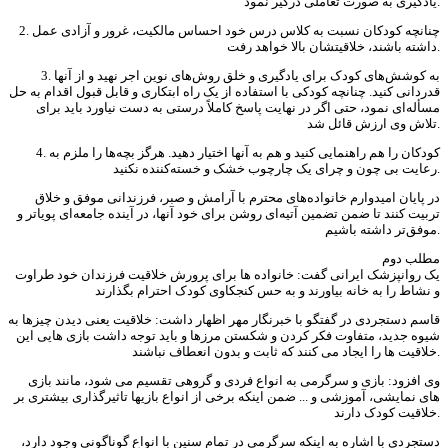
یادگیری به صورت تعاملی درگیر نمود.
2. چنانچه کودکان نسبت به کلاس درس خود احساس مالکیت، غرور و آزادی عمل
داشته باشند، خلاقیتشان بالا خواهد رفت.
3. به کوشش‌های کودک برای یادگیری و خلق روش‌های نوین اجر نهید و از آنها
قدردانی کنید. چنانچه کودکی با استفاده از یک راه ابتکاری و قابل قبول اقدام به حل
مسأله‌ای نمود، حتی اگر در نهایت پاسخ کاملاً درستی به دست نیاورد باید برای
تلاش وی ارزش قائل شد.
4. کودکان را هم راهنمایی کنید و هم به آنها اختیار دهید. هرگز بچه‌ها را ملزم به
رعایت بی چون و چرای یک چارچوب خشک و خسته‌کننده نکنید.
در پایان امیدوارم خانواده‌های محترم با آرامش و صبر، فرزندانی موفق و خلاق
تربیت کنند تا ضمن تضمین آتیه‌ای روشن برای خود آنها، در آینده جامعه‌ای پویاتر و
موفق‌تر داشته باشیم.
مطلب دوم
یک روانپزشک ایرانی گفت: خانواده ها برای پرورش خلاقیت فرزندان خود طراوت
و نشاط را به خانه بیاورند و به حس کنجکاوی کودک احترام بگذارند
قاسم دستجردی در گفتگو با خبرنگار مهر اظهار داشت: خلاقیت یعنی دیدن چیزها به
شیوه جدید، متفاوت فکر کردن و شکستن مرزها و باید توجه داشت بازی هایی این
خلاقیت ها را ایجاد می کنند که ثابت و بدون انعطاف نباشند.
وی افزود: بازی و سرگرمی به انواع فردی و گروهی تقسیم می شود، مانند بازی
های نمایشی، آموزشی و ... ضمن اینکه برخی از انواع بازیها تاثیرگذاری بیشتری بر
خلاقیت کودک دارند.
دستجردی با اشاره به اینکه سرگرمی در تمام سنین با انواع گوناگونی وجود دارد،