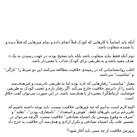
آنکه باید اساساً با کارهایی که کودک قبلاً انجام داده و تمام چیزهایی که قبلاً دیده و
یا شنیده متفاوت باشد.
o دوم آنکه فقط نباید متفاوت باشد بلکه باید صحیح بوده، در جهت رسیدن به یک
هدف مفید باشد و به طریقی برای کودک جذاب یا معنی‌دار باشد.
اغلب روانشناسانی که در زمینه‌ی خلاقیت مطالعه می‌کنند این دو شرط را ”تازگی“
و ”مناسبت“ می‌نامند.
معیار ”مناسبت“ رفتارهایی که تازه بوده اما به طریقی نادرست و غیرهدف‌مند
باشند را از دایره‌ی خلاقیت خارج می‌کند. اگر رفتار تاز‌ه و عجیب کودک به طریقی
خوشایند، ارتباط‌گرا، معنی‌دار یا هدف‌مند باشد، در این صورت می‌توان گفت خلاق
است.
البته لازم است بدانیم که چه چیزهایی خلاقیت نیست. باید توجه داشته باشیم که
علی‌رغم برخی باورهای غلط، ”هوش و استعداد“، ”نامتعارف بودن“، ”تقلید“ و
”صرف به وقوع پیوستن یک اشتباه تصادفی“ خلاقیت نیست. اگرچه می‌توان در
تفسیر علت یک اشتباه تصادفی و تکرار ارادی و هدف‌مند آن خلاقیت به خرج داد.
پرورش خلاقیت از چه سنی باید آغاز شود؟