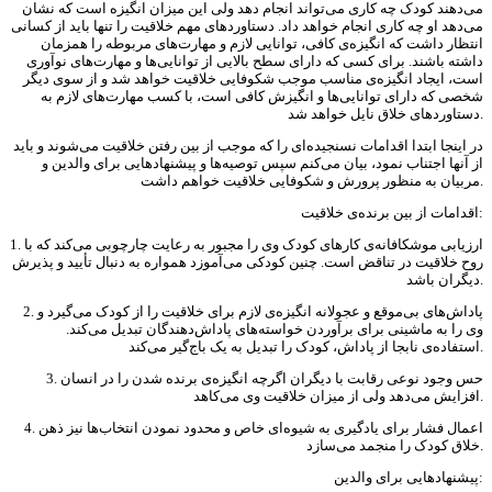
می‌دهند کودک چه کاری می‌تواند انجام دهد ولی این میزان انگیزه است که نشان
می‌دهد او چه کاری انجام خواهد داد. دستاوردهای مهم خلاقیت را تنها باید از کسانی
انتظار داشت که انگیزه‌ی کافی، توانایی لازم و مهارت‌های مربوطه را همزمان
داشته باشند. برای کسی که دارای سطح بالایی از توانایی‌ها و مهارت‌های نوآوری
است، ایجاد انگیزه‌ی مناسب موجب شکوفایی خلاقیت خواهد شد و از سوی دیگر
شخصی که دارای توانایی‌ها و انگیزش کافی است، با کسب مهارت‌های لازم به
دستاوردهای خلاق نایل خواهد شد.
در اینجا ابتدا اقدامات نسنجیده‌ای را که موجب از بین رفتن خلاقیت می‌شوند و باید
از آنها اجتناب نمود، بیان می‌کنم سپس توصیه‌ها و پیشنهادهایی برای والدین و
مربیان به منظور پرورش و شکوفایی خلاقیت خواهم داشت.
اقدامات از بین برنده‌ی خلاقیت:
1. ارزیابی موشکافانه‌ی کارهای کودک وی را مجبور به رعایت چارچوبی می‌کند که با
روح خلاقیت در تناقض است. چنین کودکی می‌آموزد همواره به دنبال تأیید و پذیرش
دیگران باشد.
2. پاداش‌های بی‌موقع و عجولانه انگیزه‌ی لازم برای خلاقیت را از کودک می‌گیرد و
وی را به ماشینی برای برآوردن خواسته‌های پاداش‌دهندگان تبدیل می‌کند.
استفاده‌ی نابجا از پاداش، کودک را تبدیل به یک باج‌گیر می‌کند.
3. حس وجود نوعی رقابت با دیگران اگرچه انگیزه‌ی برنده شدن را در انسان
افزایش می‌دهد ولی از میزان خلاقیت وی می‌کاهد.
4. اعمال فشار برای یادگیری به شیوه‌ای خاص و محدود نمودن انتخاب‌ها نیز ذهن
خلاق کودک را منجمد می‌سازد.
پیشنهادهایی برای والدین: