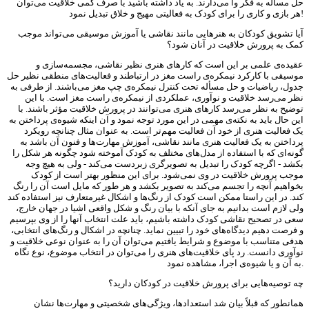
حل مسأله به فکر وا می‌دارند. به یاد داشته باشید با صرف کمی خلاقیت می‌توان
هر بازی و کاری را برای کودک به فعالیتی مهیج و خلاق تبدیل نمود!
آیا تشویق کودکان به هنرهایی مانند نقاشی یا آموزش موسیقی می‌تواند موجب
کمک به پرورش خلاقیت در آنان شود؟
عقیده‌ی علمی بر این است که کارهای هنری نظیر نقاشی، مجسمه‌سازی و
موسیقی با کارکرد نیمکره‌ی راست مغز در ارتباطند و فعالیت‌های منطقی نظیر حل
جدول، ریاضیات و حل مسأله تحت کنترل نیمکره‌ی چپ مغز می‌باشند. از طرفی به
نظر می‌رسد خلاقیت و نوآوری، عملکردی از نیمکره‌ی راست مغز است. با این
توضیح به نظر می‌رسد کارهای هنری می‌توانند در پرورش خلاقیت مؤثر باشند. با
این حال باید به نکته‌ی مهمی در این مورد توجه نمود و آن اینکه شیوه‌ی پرداختن به
یک فعالیت هنری از خود آن فعالیت مهم‌تر است. به عنوان مثال چنانچه رویکرد
پرداختن به یک فعالیت هنری مانند نقاشی، آموزش مهارت‌ها و فنون آن باشد به
گونه‌ای که با استفاده از مدل‌های مختلف به کودک آموخته شود چگونه هر شکل را
بکشد - اگرچه کودک را تبدیل به تصویرگری زبردست می‌کند - ولی به هیچ وجه
موجب پرورش خلاقیت در وی نمی‌شود. برای این منظور بهتر است از کودک
بخواهیم آنچه را تجسم می‌کند به تصویر بکشد و هر طور که مایل است آن را رنگ
کند. در این راستا ممکن است کودک از رنگ‌ها و اشکال غیرمتعارف نیز استفاده کند
ولی لازم است بدانیم به جای آنکه با بیان رنگ و شکل واقعی اشیا در جهان خارج،
سعی در تصحیح نقاشی کودک داشته باشیم، باید علت انتخاب آنها را از وی بپرسیم
و فرصت دهیم دیدگاه‌های خود را تبیین نماید. چنانچه در اشکال و رنگ‌های انتخابی،
هدفی متناسب با موضوع و شرایط یافتیم می‌توان آن را به عنوان نوعی خلاقیت و
نوآوری دانست. رد پای خلاقیت‌های هنری را می‌توان در انتخاب موضوع، نوع نگاه
به آن و یا شیوه‌ی اجرا، مشاهده نمود.
چه توصیه‌هایی برای پرورش خلاقیت در کودکان دارید؟
همانطور که قبلاً بیان شد استعدادها، ویژگی‌های شخصیتی و مهارت‌ها نشان