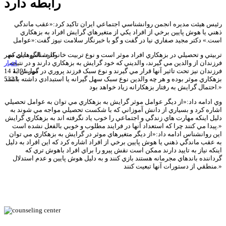
رابطه دارد
رئيس هيئت مديره انجمن روانشناسي اجتماعي ايران تاکيد کرد:«عقب ماندگي
ذهني يا هوش پايين برخي از افراد يکي از متغيرهاي گرايش افراد به بزهکاري
است.» دکتر مجيد صفاري نيا در گفت و گو با خبرنگار سلامت نيوز گفت:«عوامل
تربيتي و تحصيلي در بزهکاري افراد موثر است و نوع تربيت خانواده ، الگوهايي که
کارشناس ندای مهر
فرزندان از والدين مي گيرند، والديني که خود گرايش به بزهکاري دارند و در نتيجه
اخبار
14 مهر 1391
فرزندان نيز تحت تاثير آنها قرار مي گيرند و نوع سبک فرزند پروري در گرايش به
بزهکاري موثر بوده و هر چه والدين نوع سبک سهل گيرانه يا استبدادي داشته باشند
5323
احتمال گرايش به رفتار بزهکارانه زياد خواهد بود.»
وي ادامه داد:«از ديگر عوامل موثر گرايش به بزهکاري مي توان به عوامل تحصيلي
اشاره کرد و بسياري از دانش آموزاني که با شکست تحصيلي مواجه مي شوند به
دليل اينکه مهارت هاي زندگي و اجتماعي را خوب ياد نگرفته اند به بزهکاري گرايش
پيدا مي کنند چرا که استعداد آنها در فرايند مطلوب و خوبي بالفعل نشده است.»
اين روانشناس ادامه داد:«از ديگر متغيرهاي موثر در گرايش به بزهکاري مي توان
به عقب ماندگي ذهني يا هوش پايين برخي از افراد اشاره کرد که اين افراد به دليل
اينکه نياز به تاييد دارند ممکن است نقش پيرو را براي افراد باهوش تري که
گرداننده باندهاي مجرمانه هستند بازي کنند و به دليل هوش پايين و عدم استدلال
منطقي از دستورات آنها تبعيت کنند.»