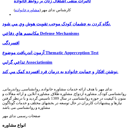
تاثیرات منفی اشتغال زنان بر روابط خانواده
کارشناس ندای مهر (
مشاوره خانواده
)
نگاه کردن به چشمان کودک موجب تقويت هوش وي مي شود.
مكانيسم هاي دفاعي Defense Mechanisms
افسردگى
آزمون اندريافت موضوع Thematic Apperception Test
تداعي گرايي Associationim
نوشتن افکار و حمايت خانواده به درمان فرد افسرده کمک مي کند.
ندای مهر با هدف ارائه خدمات مشاوره خانواده, روانشناسی, رواندرمانی,
روانشناسی کودک, مشاوره ازدواج, مشاوره طلاق, مشاوره آنلاین, و ارائه مقالات و
متون با کیفیت در حوزه روانشناسی در سال 1389 تاسیس گردید و با درنظر گرفتن
نیازها و پیشنهادات کاربران در حال توسعه در بخشهای مختلف و خدمات گوناگون
مشاوره و روانشناسی می باشد
صفحات رسمی ندای مهر
انواع مشاوره