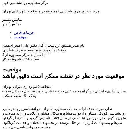
مرکز مشاوره روانشناسی فهم
مرکز مشاوره روانشناسی فهم واقع در منطقه 2 شهرداری تهران
نمایش بیشتر
نمایش کمتر
جزییات خاص
موقعیت
نام مدیر مسئول/ریاست :
آقای دكتر علی اصغر احمدی
نوع خدمات مشاوره :
مشاوره روانشناسی
---
امتیاز به مرکز مشاوره از 5 :
---
ساعت شروع به کار :
موقعیت
موقعیت مورد نظر در نقشه ممکن است دقیق نباشد
منطقه 2 شهرداری تهران, تهران
میدان آزادی - ابتدای بزرگراه محمد علی جناح - خیابان شهید صالحی - میدان سما -
پلاک 91 - طبقه همکف
ندای مهر با هدف ارائه خدمات مشاوره خانواده, روانشناسی, رواندرمانی,
روانشناسی کودک, مشاوره ازدواج, مشاوره طلاق, مشاوره آنلاین, و ارائه مقالات و
متون با کیفیت در حوزه روانشناسی در سال 1389 تاسیس گردید و با درنظر گرفتن
نیازها و پیشنهادات کاربران در حال توسعه در بخشهای مختلف و خدمات گوناگون
مشاوره و روانشناسی می باشد