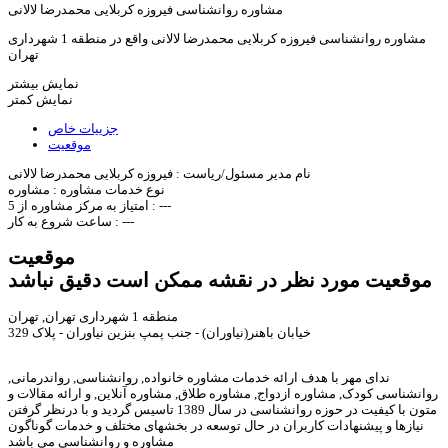
مشاوره روانشناسی فيروزه کربلايی محمدرضا لالانی
مشاوره روانشناسی فيروزه کربلايی محمدرضا لالانی واقع در منطقه 1 شهرداری
تهران
نمایش بیشتر
نمایش کمتر
جزییات خاص
موقعیت
نام مدیر مسئول/ریاست :
فيروزه کربلايی محمدرضا لالانی
نوع خدمات مشاوره :
مشاوره
---
امتیاز به مرکز مشاوره از 5 :
---
ساعت شروع به کار :
موقعیت
موقعیت مورد نظر در نقشه ممکن است دقیق نباشد
منطقه 1 شهرداری تهران, تهران
خیابان باهنر(نياوران) - جنب پمپ بنزين نياوران - پلاک 329
ندای مهر با هدف ارائه خدمات مشاوره خانواده, روانشناسی, رواندرمانی,
روانشناسی کودک, مشاوره ازدواج, مشاوره طلاق, مشاوره آنلاین, و ارائه مقالات و
متون با کیفیت در حوزه روانشناسی در سال 1389 تاسیس گردید و با درنظر گرفتن
نیازها و پیشنهادات کاربران در حال توسعه در بخشهای مختلف و خدمات گوناگون
مشاوره و روانشناسی می باشد