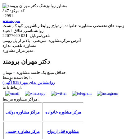
کد مرکز:
847
:
2991
می پسندم
زمینه های تخصصی مشاوره:
خانواده, ازدواج, روابط زناشویی, کودک, تست
روانشناسی, طلاق, اعتیاد
تلفن/موبایل:
021-22677669
آدرس مرکزمشاوره:
شریعتی - بالاتر از پل رومی
مشاوره تلفنی:
ندارد
مدیر مرکز مشاوره:
دکتر مهران برومند
حداقل مبلغ یک جلسه مشاوره:
-
تومان
ایجادشده توسط :
روانشناس ندای مهر
(839 آگهی)
ارتباط با ما:
مراکز مشاوره مرتبط:
مرکز مشاوره خانواده
مراکز مشاوره دولتی
مشاوره قبل ازدواج
مرکز مشاوره جنسی