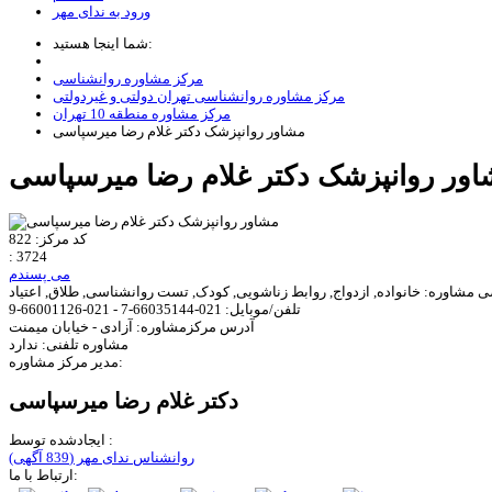
ورود به ندای مهر
شما اینجا هستید:
مرکز مشاوره روانشناسی
مرکز مشاوره روانشناسی تهران دولتی و غیردولتی
مرکز مشاوره منطقه 10 تهران
مشاور روانپزشک دکتر غلام رضا میرسپاسی
کد مرکز:
822
:
3724
می پسندم
ی مشاوره:
خانواده, ازدواج, روابط زناشویی, کودک, تست روانشناسی, طلاق, اعتیاد
تلفن/موبایل:
021-66035144-7 - 021-66001126-9
آدرس مرکزمشاوره:
آزادی - خیابان میمنت
مشاوره تلفنی:
ندارد
مدیر مرکز مشاوره:
دکتر غلام رضا میرسپاسی
ایجادشده توسط :
روانشناس ندای مهر
(839 آگهی)
ارتباط با ما: