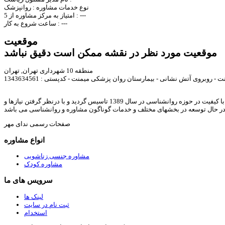
نوع خدمات مشاوره :
روانپزشک
---
امتیاز به مرکز مشاوره از 5 :
---
ساعت شروع به کار :
موقعیت
موقعیت مورد نظر در نقشه ممکن است دقیق نباشد
منطقه 10 شهرداری تهران, تهران
ت - روبروی آتش نشانی - بیمارستان روان پزشکی میمنت - کدپستی : 1343634561
ندای مهر با هدف ارائه خدمات مشاوره خانواده, روانشناسی, رواندرمانی, روانشناسی کودک, مشاوره ازدواج, مشاوره طلاق, مشاوره آنلاین, و ارائه مقالات و متون با کیفیت در حوزه روانشناسی در سال 1389 تاسیس گردید و با درنظر گرفتن نیازها و
در حال توسعه در بخشهای مختلف و خدمات گوناگون مشاوره و روانشناسی می باشد
صفحات رسمی ندای مهر
انواع مشاوره
مشاوره جنسی زناشویی
مشاوره کودک
سرویس های ما
لینک ها
ثبت نام در سایت
استخدام