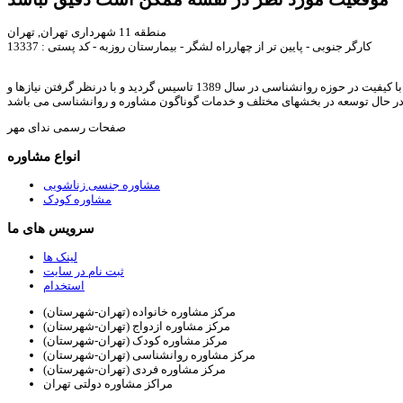
منطقه 11 شهرداری تهران, تهران
کارگر جنوبی - پایین تر از چهارراه لشگر - بیمارستان روزبه - کد پستی : 13337
ندای مهر با هدف ارائه خدمات مشاوره خانواده, روانشناسی, رواندرمانی, روانشناسی کودک, مشاوره ازدواج, مشاوره طلاق, مشاوره آنلاین, و ارائه مقالات و متون با کیفیت در حوزه روانشناسی در سال 1389 تاسیس گردید و با درنظر گرفتن نیازها و
در حال توسعه در بخشهای مختلف و خدمات گوناگون مشاوره و روانشناسی می باشد
صفحات رسمی ندای مهر
انواع مشاوره
مشاوره جنسی زناشویی
مشاوره کودک
سرویس های ما
لینک ها
ثبت نام در سایت
استخدام
مرکز مشاوره خانواده (تهران-شهرستان)
مرکز مشاوره ازدواج (تهران-شهرستان)
مرکز مشاوره کودک (تهران-شهرستان)
مرکز مشاوره روانشناسی (تهران-شهرستان)
مرکز مشاوره فردی (تهران-شهرستان)
مراکز مشاوره دولتی تهران