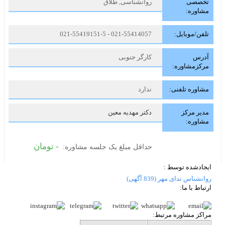
تخصصی
روانشناسی, طلاق
مشاوره:
تلفن/موبایل:
021-55414057 - 021-55419151-5
آدرس
کارگر جنوبی
مرکزمشاوره:
مشاوره تلفنی:
ندارد
مدیر مرکز
دکتر مهدیه معین
مشاوره:
-
تومان
حداقل مبلغ یک جلسه مشاوره:
ایجادشده توسط :
روانشناس ندای مهر
(839 آگهی)
ارتباط با ما:
مراکز مشاوره مرتبط: