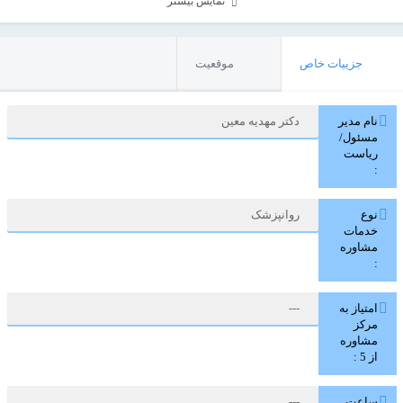
نمایش بیشتر
جزییات خاص
موقعیت
نام مدیر
دکتر مهدیه معین
مسئول/
ریاست
:
نوع
روانپزشک
خدمات
مشاوره
:
امتیاز به
---
مرکز
مشاوره
از 5 :
ساعت
---