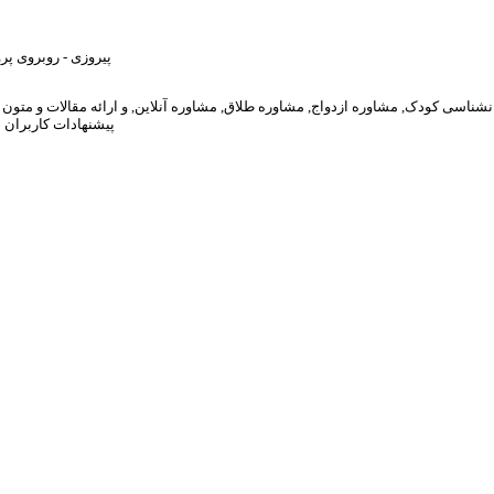
پیروزی - روبروی پرواز - پلاک 375 - طبقه دوم - کلینیک ترک اعتیاد 
پیشنهادات کاربران 