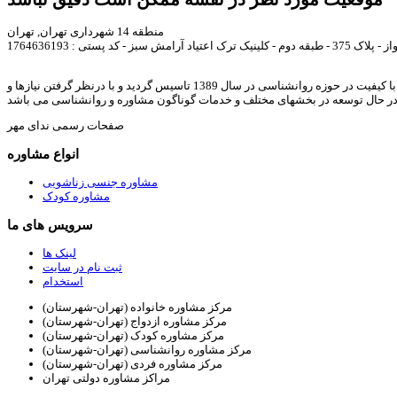
منطقه 14 شهرداری تهران, تهران
آرامش سبز - کد پستی : 1764636193
ندای مهر با هدف ارائه خدمات مشاوره خانواده, روانشناسی, رواندرمانی, روانشناسی کودک, مشاوره ازدواج, مشاوره طلاق, مشاوره آنلاین, و ارائه مقالات و متون با کیفیت در حوزه روانشناسی در سال 1389 تاسیس گردید و با درنظر گرفتن نیازها و
در حال توسعه در بخشهای مختلف و خدمات گوناگون مشاوره و روانشناسی می باشد
صفحات رسمی ندای مهر
انواع مشاوره
مشاوره جنسی زناشویی
مشاوره کودک
سرویس های ما
لینک ها
ثبت نام در سایت
استخدام
مرکز مشاوره خانواده (تهران-شهرستان)
مرکز مشاوره ازدواج (تهران-شهرستان)
مرکز مشاوره کودک (تهران-شهرستان)
مرکز مشاوره روانشناسی (تهران-شهرستان)
مرکز مشاوره فردی (تهران-شهرستان)
مراکز مشاوره دولتی تهران