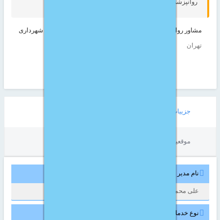
روانپزشک
مشاور روانپزشک دکتر علی محمد عبدلیان واقع در منطقه 15 شهرداری
تهران
نمایش بیشتر
مستقردر :
جزییات خاص
دارالشفا امام حسن مجتبی - خیریه - نوار قلب
موقعیت
نام مدیر مسئول/ریاست :
علی محمد عبدلیان
نوع خدمات مشاوره :