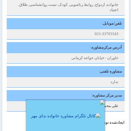
خانواده, ازدواج, روابط زناشویی, کودک, تست روانشناسی, طلاق,
اعتیاد
تلفن/موبایل:
021-33705543
آدرس مرکزمشاوره:
خاوران - خیابان خواجه کرمانی
مشاوره تلفنی:
ندارد
مدیر مرکز مشاوره:
علی محمد عبدلیان
ایجادشده توسط :