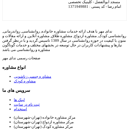
مسجد ابوالفضل - کلینیک تخصصی
امام رضا - کد پستی : 1371949881
ندای مهر با هدف ارائه خدمات مشاوره خانواده, روانشناسی, رواندرمانی,
روانشناسی کودک, مشاوره ازدواج, مشاوره طلاق, مشاوره آنلاین, و ارائه مقالات و
متون با کیفیت در حوزه روانشناسی در سال 1389 تاسیس گردید و با درنظر گرفتن
نیازها و پیشنهادات کاربران در حال توسعه در بخشهای مختلف و خدمات گوناگون
مشاوره و روانشناسی می باشد
صفحات رسمی ندای مهر
انواع مشاوره
مشاوره جنسی زناشویی
مشاوره کودک
سرویس های ما
لینک ها
ثبت نام در سایت
استخدام
مرکز مشاوره خانواده (تهران-شهرستان)
مرکز مشاوره ازدواج (تهران-شهرستان)
مرکز مشاوره کودک (تهران-شهرستان)