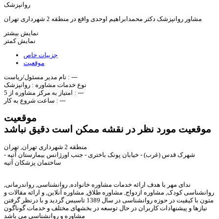
روانپزشک
مشاور روانپزشک دکتر محمدابراهیم اوحدی واقع در منطقه 2 شهرداری تهران
نمایش بیشتر
نمایش کمتر
جزییات خاص
موقعیت
---
نام مدیر مسئول/ریاست :
نوع خدمات مشاوره :
روانپزشک
---
امتیاز به مرکز مشاوره از 5 :
---
ساعت شروع به کار :
موقعیت
موقعیت مورد نظر در نقشه ممکن است دقیق نباشد
منطقه 2 شهرداری تهران, تهران
شهرک قدس (غرب) - خیابان پونک باختری - جنب اورژانس بیمارستان آتیه -
ساختمان پزشکان آتیه
ندای مهر با هدف ارائه خدمات مشاوره خانواده, روانشناسی, رواندرمانی,
روانشناسی کودک, مشاوره ازدواج, مشاوره طلاق, مشاوره آنلاین, و ارائه مقالات و
متون با کیفیت در حوزه روانشناسی در سال 1389 تاسیس گردید و با درنظر گرفتن
نیازها و پیشنهادات کاربران در حال توسعه در بخشهای مختلف و خدمات گوناگون
مشاوره و روانشناسی می باشد