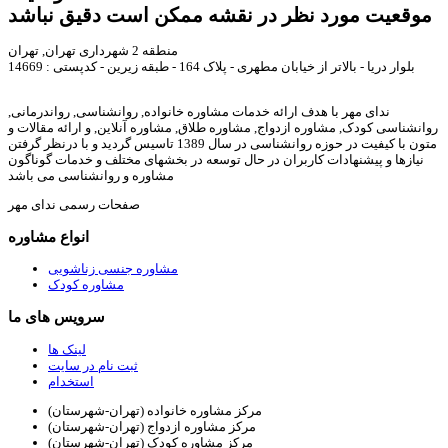
موقعیت مورد نظر در نقشه ممکن است دقیق نباشد
منطقه 2 شهرداری تهران, تهران
بلوار دریا - بالاتر از خیابان مطهری - پلاک 164 - طبقه زیرین - کدپستی : 14669
ندای مهر با هدف ارائه خدمات مشاوره خانواده, روانشناسی, رواندرمانی,
روانشناسی کودک, مشاوره ازدواج, مشاوره طلاق, مشاوره آنلاین, و ارائه مقالات و
متون با کیفیت در حوزه روانشناسی در سال 1389 تاسیس گردید و با درنظر گرفتن
نیازها و پیشنهادات کاربران در حال توسعه در بخشهای مختلف و خدمات گوناگون
مشاوره و روانشناسی می باشد
صفحات رسمی ندای مهر
انواع مشاوره
مشاوره جنسی زناشویی
مشاوره کودک
سرویس های ما
لینک ها
ثبت نام در سایت
استخدام
مرکز مشاوره خانواده (تهران-شهرستان)
مرکز مشاوره ازدواج (تهران-شهرستان)
مرکز مشاوره کودک (تهران-شهرستان)