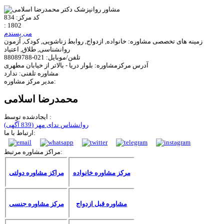
کد مرکز:
834
:
1802
می پسندم
زمینه های تخصصی مشاوره:
خانواده, ازدواج, روابط زناشویی, کودک, آزمون
روانشناسی, طلاق, اعتیاد
تلفن/موبایل:
021-88089788
آدرس مرکزمشاوره:
بلوار دریا - بالاتر از خیابان مطهری
مشاوره تلفنی:
ندارد
مدیر مرکز مشاوره:
محمدرضا اسلامی
ایجادشده توسط :
روانشناس ندای مهر
(839 آگهی)
ارتباط با ما:
مراکز مشاوره مرتبط:
مرکز مشاوره خانواده
مراکز مشاوره دولتی
مشاوره قبل ازدواج
مرکز مشاوره جنسی