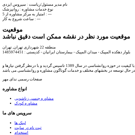
نام مدیر مسئول/ریاست :
سیروس ایزدی
نوع خدمات مشاوره :
روانپزشک
---
امتیاز به مرکز مشاوره از 5 :
---
ساعت شروع به کار :
موقعیت
موقعیت مورد نظر در نقشه ممکن است دقیق نباشد
منطقه 22 شهرداری تهران, تهران
بلوار دهکده المپیک - میدان المپیک - بیمارستان ایرانیان - کدپستی : 1485974451
ندای مهر با هدف ارائه خدمات مشاوره خانواده, روانشناسی, رواندرمانی, روانشناسی کودک, مشاوره ازدواج, مشاوره طلاق, مشاوره آنلاین, و ارائه مقالات و متون با کیفیت در حوزه روانشناسی در سال 1389 تاسیس گردید و با درنظر گرفتن نیازها و
در حال توسعه در بخشهای مختلف و خدمات گوناگون مشاوره و روانشناسی می باشد
صفحات رسمی ندای مهر
انواع مشاوره
مشاوره جنسی زناشویی
مشاوره کودک
سرویس های ما
لینک ها
ثبت نام در سایت
استخدام