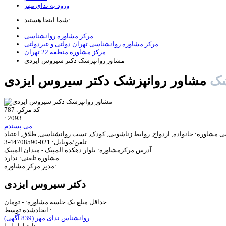
ورود به ندای مهر
شما اینجا هستید:
مرکز مشاوره روانشناسی
مرکز مشاوره روانشناسی تهران دولتی و غیردولتی
مرکز مشاوره منطقه 22 تهران
مشاور روانپزشک دکتر سیروس ایزدی
شک
مشاور روانپزشک دکتر سیروس ایزدی
کد مرکز:
787
:
2093
می پسندم
ی مشاوره:
خانواده, ازدواج, روابط زناشویی, کودک, تست روانشناسی, طلاق, اعتیاد
تلفن/موبایل:
021-44708590-3
آدرس مرکزمشاوره:
بلوار دهکده المپیک - میدان المپیک
مشاوره تلفنی:
ندارد
مدیر مرکز مشاوره:
دکتر سیروس ایزدی
حداقل مبلغ یک جلسه مشاوره:
-
تومان
ایجادشده توسط :
روانشناس ندای مهر
(839 آگهی)