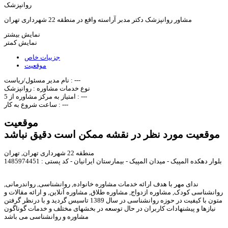
روانپزشک
مشاور روانپزشک دکتر مدبر آراسته واقع در منطقه 22 شهرداری تهران
نمایش بیشتر
نمایش کمتر
جزییات خاص
موقعیت
---
نام مدیر مسئول/ریاست :
نوع خدمات مشاوره :
روانپزشک
---
امتیاز به مرکز مشاوره از 5 :
---
ساعت شروع به کار :
موقعیت
موقعیت مورد نظر در نقشه ممکن است دقیق نباشد
منطقه 22 شهرداری تهران, تهران
بلوار دهکده المپیک - میدان المپیک - بیمارستان ایرانیان - کد پستی : 1485974451
ندای مهر با هدف ارائه خدمات مشاوره خانواده, روانشناسی, رواندرمانی,
روانشناسی کودک, مشاوره ازدواج, مشاوره طلاق, مشاوره آنلاین, و ارائه مقالات و
متون با کیفیت در حوزه روانشناسی در سال 1389 تاسیس گردید و با درنظر گرفتن
نیازها و پیشنهادات کاربران در حال توسعه در بخشهای مختلف و خدمات گوناگون
مشاوره و روانشناسی می باشد