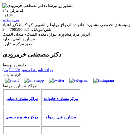
کد مرکز:
842
:
2104
می پسندم
زمینه های تخصصی مشاوره:
خانواده, ازدواج, روابط زناشویی, کودک, طلاق, اعتیاد
تلفن/موبایل:
021-44708590-3
آدرس مرکزمشاوره:
بلوار دهکده المپیک - میدان المپیک
مشاوره تلفنی:
ندارد
مدیر مرکز مشاوره:
دکتر مصطفی خرمرودی
ایجادشده توسط :
روانشناس ندای مهر
(839 آگهی)
ارتباط با ما:
مراکز مشاوره مرتبط:
مرکز مشاوره خانواده
مراکز مشاوره دولتی
مشاوره قبل ازدواج
مرکز مشاوره جنسی