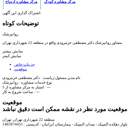
مرکز مشاوره کودک
مرکز مشاوره ازدواج
اشتراک گذاری این آگهی:
توضیحات کوتاه
روانپزشک
مشاور روانپزشک دکتر مصطفی خرمرودی واقع در منطقه 22 شهرداری تهران
نمایش بیشتر
نمایش کمتر
جزییات خاص
موقعیت
نام مدیر مسئول/ریاست :
دکتر مصطفی خرمرودی
نوع خدمات مشاوره :
روانپزشک
---
امتیاز به مرکز مشاوره از 5 :
---
ساعت شروع به کار :
موقعیت
موقعیت مورد نظر در نقشه ممکن است دقیق نباشد
منطقه 22 شهرداری تهران, تهران
بلوار دهکده المپیک - میدان المپیک - بیمارستان ایرانیان - کدپستی : 1485974451