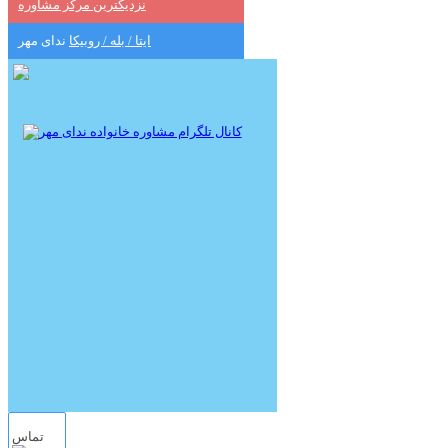
نزدیکترین مرکز مشاوره
ایتا / بله / روبیکا
ندای مهر
تماس