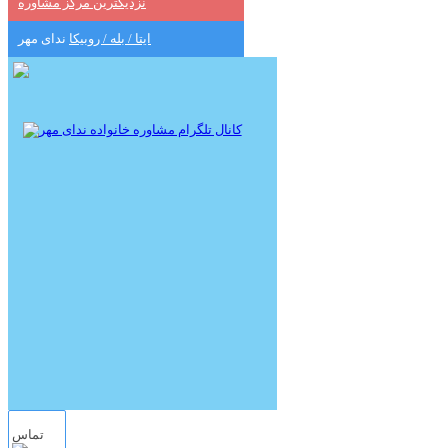
نزدیکترین مرکز مشاوره
ایتا / بله / روبیکا
ندای مهر
تماس