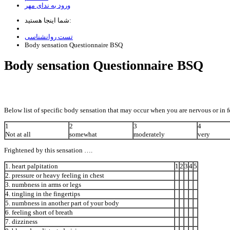
ورود به ندای مهر
شما اینجا هستید:
تست روانشناسی
Body sensation Questionnaire BSQ
Body sensation Questionnaire BSQ
Below list of specific body sensation that may occur when you are nervous or in fe
1
2
3
4
Not at all
somewhat
moderately
very
Frightened by this sensation ….
1. heart palpitation
1
2
3
4
5
2. pressure or heavy feeling in chest
3. numbness in arms or legs
4. tingling in the fingertips
5. numbness in another part of your body
6. feeling short of breath
7. dizziness