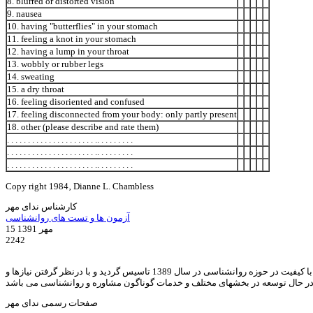
8. blurred or distorted vision
9. nausea
10. ha‎ving "butterflies" in your stomach
11. feeling a knot in your stomach
12. ha‎ving a lump in your throat
13. wobbly or rubber legs
14. sweating
15. a dry throat
16. feeling disoriented and confused
17. feeling disconnected from your body: only partly present
18. other (please describe and rate them)
. . . . . . . . . . . . . . . . . . . . . .. . . . . . . . .
. . . . . . . . . . . . . . . . . . . . . .. . . . . . . . .
. . . . . . . . . . . . . . . . . . . . . .. . . . . . . . .
Copy right 1984‚ Dianne L. Chambless
کارشناس ندای مهر
آزمون ها و تست های روانشناسی
15 مهر 1391
2242
ندای مهر با هدف ارائه خدمات مشاوره خانواده, روانشناسی, رواندرمانی, روانشناسی کودک, مشاوره ازدواج, مشاوره طلاق, مشاوره آنلاین, و ارائه مقالات و متون با کیفیت در حوزه روانشناسی در سال 1389 تاسیس گردید و با درنظر گرفتن نیازها و
در حال توسعه در بخشهای مختلف و خدمات گوناگون مشاوره و روانشناسی می باشد
صفحات رسمی ندای مهر