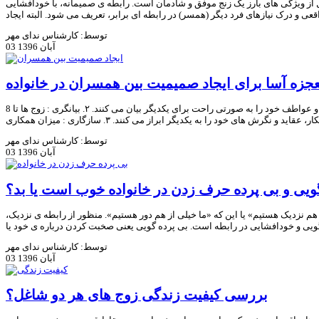
 از ویژگی های بارز یک زنج موفق و شادمان است. رابطه ی صمیمانه، با خودافشایی
قعی و درک نیازهای فرد دیگر (همسر) در رابطه ای برابر، تعریف می شود. البته ایجاد
توسط: کارشناس ندای مهر
03 آبان 1396
زه آسا برای ایجاد صمیمیت بین همسران در خانواده
8 عامل اصلی برای ایجاد رابطه عاشقانه با همسر ارینگ (۱۹۸۰) صمیمیت در روابط زوج ها را ترکیبی از هشت عنصر زیر میداند. ۱. عاطفه : زوج ها به چه میزان احساسات و عواطف خود را به صورتی راحت برای یکدیگر بیان می کنند. ۲. بیانگری : زوج ها تا
 عقاید و نگرش های خود را به یکدیگر ابراز می کنند. ۳. سازگاری : میزان همکاری
توسط: کارشناس ندای مهر
03 آبان 1396
یی و بی پرده حرف زدن در خانواده خوب است یا بد؟
م نزدیک هستیم» یا این که «ما خیلی از هم دور هستیم». منظور از رابطه ی نزدیک،
ویی و خودافشایی در رابطه است. بی پرده گویی یعنی صخبت کردن درباره ی خود یا
توسط: کارشناس ندای مهر
03 آبان 1396
بررسی کیفیت زندگی زوج های هر دو شاغل؟