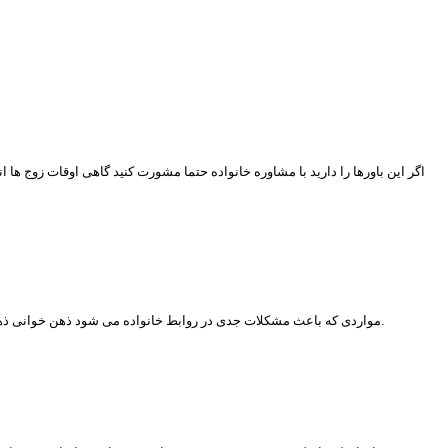
اگر این باورها را دارید با مشاوره خانواده حتما مشورت کنید گاهی اوقات زوج ها انت
مواردی که باعث مشکلات جدی در روابط خانواده می شود ذهن خوانی ذهن خوانی زمانی صورت میگیرد که یکی از اعضاء زوج، دائماً بر اساس ادراکی که از رفتار و نیت همسر خود دارد، بدون این که از حلقه ی بازخورد استفاده کند، عمل می کند.