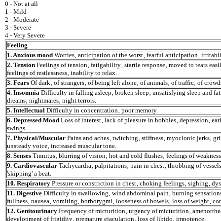
0 - Not at all
1 - Mild
2 - Moderate
3 - Severe
4 - Very Severe
Feeling
1. Anxious mood
Worries‚ anticipation of the worst‚ fearful anticipation‚ irritabil
2. Tension
Feelings of tension‚ fatigability‚ startle response‚ moved to tears easi
feelings of restlessness‚ inability to relax.
3. Fears
Of dark‚ of strangers‚ of being left alone‚ of animals‚ of traffic‚ of crowd
4. Insomnia
Difficulty in falling asleep‚ broken sleep‚ unsatisfying sleep and f
dreams‚ nightmares‚ night terrors.
5. Intellectual
Difficulty in concentration‚ poor memory.
6. Depressed Mood
Loss of interest‚ lack of pleasure in hobbies‚ depression‚ e
swings.
7. Physical/Muscular
Pains and aches‚ twitching‚ stiffness‚ myoclonic jerks‚ gri
unsteady voice‚ increased muscular tone.
8. Senses
Tinnitus‚ blurring of vision‚ hot and cold flushes‚ feelings of weakness
9. Cardiovascular
Tachycardia‚ palpitations‚ pain in chest‚ throbbing of vessels
'skipping' a beat.
10. Respiratory
Pressure or constriction in chest‚ choking feelings‚ sighing‚ dy
11. Digestive
Difficulty in swallowing‚ wind abdominal pain‚ burning sensation
fullness‚ nausea‚ vomiting‚ borborygmi‚ looseness of bowels‚ loss of weight‚ con
12. Genitourinary
Frequency of micturition‚ urgency of micturition‚ amenorrhe
development of frigidity‚ premature ejaculation‚ loss of libido‚ impotence.