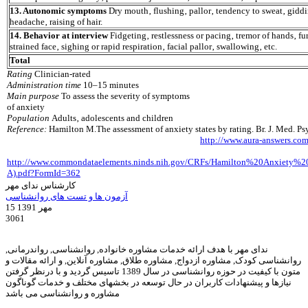
13. Autonomic symptoms
Dry mouth‚ flushing‚ pallor‚ tendency to sweat‚ giddi
headache‚ raising of hair.
14. Behavior at interview
Fidgeting‚ restlessness or pacing‚ tremor of hands‚ f
strained face‚ sighing or rapid respiration‚ facial pallor‚ swallowing‚ etc.
Total
Rating
Clinician-rated
Administration time
10–15 minutes
Main purpose
To assess the severity of symptoms
of anxiety
Population
Adults‚ adolescents and children
Reference:
Hamilton M.The assessment of anxiety states by rating. Br. J. Med. 
http://www.aura-answers.com
http://www.commondataelements.ninds.nih.gov/CRFs/Hamilton%20Anxiety
A).pdf?FormId=362
کارشناس ندای مهر
آزمون ها و تست های روانشناسی
15 مهر 1391
3061
ندای مهر با هدف ارائه خدمات مشاوره خانواده, روانشناسی, رواندرمانی,
روانشناسی کودک, مشاوره ازدواج, مشاوره طلاق, مشاوره آنلاین, و ارائه مقالات و
متون با کیفیت در حوزه روانشناسی در سال 1389 تاسیس گردید و با درنظر گرفتن
نیازها و پیشنهادات کاربران در حال توسعه در بخشهای مختلف و خدمات گوناگون
مشاوره و روانشناسی می باشد