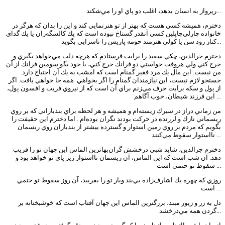
ر‌پرواز به انسان بدهد، اغلب دو پاي او را مي‌شكند...
دخترم، هميشه كسي هست كه بهتر از تو هنر‌نمايي كند و اين را بدان كه هرگز در
خانواده چارلي‌چاپلين كسي آنقدر گستاخ نبوده است كه يك كالسگه‌ران يا يك گداي
كنار رود سن يا كولي هنرمند حومه پاريس را ناسزايي بگويد...
دخترم جرالدين، چكي سفيد را برايت فرستادم كه هرچه دلت مي‌خواهد بگيري و
خرج كني ولي هروقت خواستي دو فرانك خرج كني، با خود بگو سومين فرانك از آن
من نيست. اين مال يك مرد فقير گمنام است كه امشب به يك آن احتياج دارد.
جستجو لازم نيست، اين نيازمندان گمنام را اگر بخواهي همه جا خواهي يافت. اگر
از پول و سكه برايت حرف مي‌زنم براي آن است كه از نيروي فريب و افسون پول،
اين فرزند شيطان، خوب آگاهم ...
من زماني دراز در سيرك زيسته‌ام و هميشه و هر لحظه براي بند‌بازاني كه بر روي
ريسماني نازك و لرزنده در حركت بودند نگران بوده‌ام . اما دخترم اين حقيقت را
بگويم كه مردم بر روي زمين استوار و گسترده بيشتر از بند‌بازان روي ريسمان
نااستوار سقوط مي‌كنند ...
دخترم جرالدين، شايد شبي درخشش گران‌بهاترين الماس اين جهان تو را فريب
دهد. آن شب است كه اين الماس، آن ريسمان نااستوار زير پاي تو خواهد بود و
سقوط تو حتمي است ...
روزي كه چهره يك اشارف‌زاده بي‌بند وبار تو را بفريبد، آن روز سقوط تو حتمي
است ...
دل به زر و زيور مبند، بزرگترين الماس اين جهان آفتاب است كه خوشبختانه بر
گردن همه مي‌درخشد...