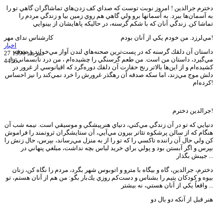
دخترم جرالدين ! امروز نوبت توست كه صداي كف زدن‌هاي تماشاگران گاهي تو را
به آسمان‌ها ببرد. به آسمانها برو ولي گاهي هم روي زمين بيا و زندگي مردم را
تماشا كن. زندگي آنان كه با شكم گرسنه، در حاليكه پاهايشان از بينوايي
مي‌لرزد. من خودم يكي از آنان بودم!
کارشناس ندای مهر
اخبار
داستان آن دلقك گرسنه كه در پست‌ترين صحنه‌هاي لندن آواز مي‌خواند و صدقه
27 مرداد 1390
مي‌گيرد، داستان من است. من طعم گرسنگي را چشيده‌ام ، من درد نابسماني را
4436
كشيده‌ام و از اين‌ها بالاتر رنج حقارت آن دلقك دوره‌گرد كه اقيانوسي از غرور در
دلش موج مي‌زند، اما سكه صدقه آن رهگذر غرورش را خرد نمي‌كند را نيز احساس
كرده‌ام!
جرالدين دخترم!
دنيايي كه تو در آن زندگي مي‌كني، دنياي هنرپيشگي و موسيقي است. نيمه شب آن
هنگام كه از سالن پرشكوه تئاتر بيرون مي‌آيي، آن ستايشگران ثروتمند را فراموش
كن ولي حال آن راننده تاكسي را كه تو را از به منزل مي‌رساند، بپرس، حال زنش را
بپرس و اگر آبستن بود و پولي براي خريد لباس بچه نداشت، مبلغي پنهاني در
جيبش بگذار ...
دخترم، جرالدين، گاه و بيگاه با مترو و اتوبوس شهر بگرد، مردم را نگاه كن، زنان
بيوه و كودكان يتيم را بشناس و دست‌كم روزي يك‌بار بگو: من هم از آنان هستم، تو
واقعاُ يكي از آنان هستي، نه بيشتر ...
هنر قبل از آنكه دو بال دو