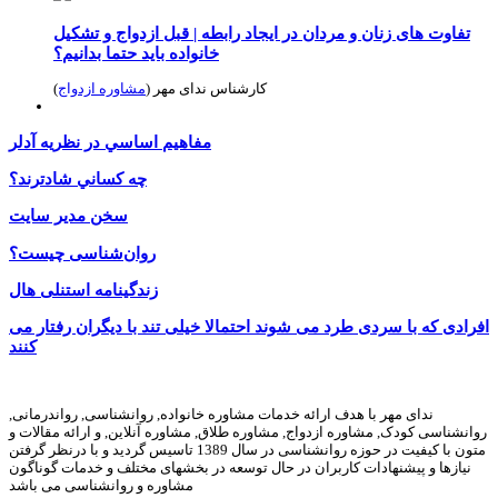
تفاوت های زنان و مردان در ایجاد رابطه | قبل ازدواج و تشکیل
خانواده باید حتما بدانیم؟
کارشناس ندای مهر (
مشاوره ازدواج
)
مفاهيم اساسي در نظريه آدلر
چه كساني شادترند؟
سخن مدیر سایت
روان‌شناسى چيست؟
زندگینامه استنلی هال
افرادی که با سردی طرد می شوند احتمالا خیلی تند با دیگران رفتار می
کنند
ندای مهر با هدف ارائه خدمات مشاوره خانواده, روانشناسی, رواندرمانی,
روانشناسی کودک, مشاوره ازدواج, مشاوره طلاق, مشاوره آنلاین, و ارائه مقالات و
متون با کیفیت در حوزه روانشناسی در سال 1389 تاسیس گردید و با درنظر گرفتن
نیازها و پیشنهادات کاربران در حال توسعه در بخشهای مختلف و خدمات گوناگون
مشاوره و روانشناسی می باشد