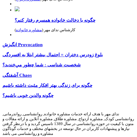
چگونه با دخالت خانواده همسرم رفتار کنم؟
کارشناس ندای مهر (
مشاوره خانواده
)
انگیزش Provocation
بلوغ زودرس دختران = احتمال بیشتر ابتلا به افسردگی
شخصیت شناسی : شما چطور مي‌خنديد؟
آشفتگی Chaos
چگونه برای زندگی بهتر افکار مثبت داشته باشیم
چگونه والدين خوبى باشيم؟
ندای مهر با هدف ارائه خدمات مشاوره خانواده, روانشناسی, رواندرمانی,
روانشناسی کودک, مشاوره ازدواج, مشاوره طلاق, مشاوره آنلاین, و ارائه مقالات و
متون با کیفیت در حوزه روانشناسی در سال 1389 تاسیس گردید و با درنظر گرفتن
نیازها و پیشنهادات کاربران در حال توسعه در بخشهای مختلف و خدمات گوناگون
مشاوره و روانشناسی می باشد