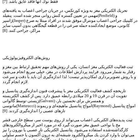
فقط نوك آنها فاقد عایق باشد. [7]
تحریك الكتریكی مغز به ویژه كورتكس، در جریان جراحی اعصاب به یافته‌های
مهمی در تعیین گستره كنش روانی منجر شده است. پنفیلد(Penfield) و
ژاسپر(Jasper) در كلینیك جراحی اعصاب مونترال موفق شدند در افراد مبتلا به صرع
كانونی، موضع ایجادكننده حمله صرعی را در قطعه گیجگاهی بدون آسیب سایر
مراكز، جراحی كنند. [8]
روش‌های الكتروفیزیولوژیكی
ثبت فعالیت الكتریكی مغز انسان، یكی از روش‌های مهم تحقیق ارتباط بین مغز و
رفتار به شمار می‌رود. فرایند پردازش اطلاعات در مغز، خیلی سریع انجام می‌شود
و با روش تصویربرداری امكان‌پذیر نیست؛ لذا اندازه‌گیری آن باید با دقت و سرعت
لازم انجام گردد.
تاریخچه كشف فعالیت الكتریكی مغز با پیشرفت فنون اندازه‌گیری پتانسیل و
تقویت آن در قرن 19 و 20 میلادی رابطه عمیق دارد. پس از كشف الكتریسته
زیستی توسط گالوانی(Galvani) و همسرش برای نخستین بار،
ماتوسی(Matteucci) امواج پتانسیل ماهیچه‌ای و ریموند(Raymond) امواج پتانسیل
تارهای عصبی را اندازه‌گیری كردند. [9]
ثبت پدیده‌های الكتریكی اعصاب می‌تواند از روی پوست سر، سطح خارجی قشر
مخ یا نواحی عمیق مغز صورت گیرد كه در مورد اخیر از میكروالكترودهای
كارگذاشته‌شده استفاده می‌شود. پتانسیل الكتریكی تار عصبی یا نورون را نیز
می‌توان با وارد كردن یك میكروالكترود شیشه‌ای به درون آكسون یا جسم سلولی
نورون ثبت كرد. در همه این پژوهش‌ها از دستگاه‌های تقویت‌كننده استفاده