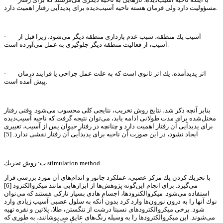
مسؤولیت دارد ولی فرمان هسته ناحیه آسیب‌دیده برای پدیدآیی رفتار اهمیت دارد.
· آسیب یك منطقه، سبب عدم بازداری منطقه دیگر می‌شود، زیرا قبل از
آسیب، ‌از فعالیت منطقه دیگر جلوگیری به عمل می‌آورده است.
· اثر پدیدآمده، یك اثر ثانوی است كه به علت عمل جراحی یا فرایند درمان
پیش آمده است.
بنابر آنچه ذكر شد، نتایج روش تخریب، نتایجی كلی محسوب می‌شود. وقتی رفتار
مختل‌شده برای مدت طولانی ادامه یابد، می‌توان نتیجه گرفت كه ناحیه آسیب‌دیده
برای پدیدآیی آن رفتار اهمیت دارد و چنانچه در رفتار حیوان پس از آسیب، تغییری
ایجاد نشود، در این صورت آن ناحیه برای پدیدآیی آن رفتار نقشی ندارد. [5]
ب: روش تحریك stimulation method
با تحریك كردن یك مركز عصبی، عملكرد جانور و اندام‌های آن مورد بررسی قرار
می‌گیرد. برای انجام این‌گونه پژوهش‌ها از ابزارهایی مانند میكروالكترود [6]
استفاده می‌شود. میكروالكترودها، اجسام هادی بسیار نازكی هستند كه می‌توان
نوك آنها را به درون نورون‌ها وارد كرد بدون آنكه به سلول عصبی آسیب زیادی وارد
شود. برخی میكروالكترودهای نسبتا درشت از تنگستن، طلا، پلاتین و نقره تهیه
می‌شوند. این میكروالكترودها را به وسیله رنگ‌های عایق می‌پوشانند، به طوری كه