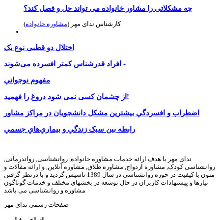
چه مشکلاتی را مشاور خانواده می تواند حل و فصل کند؟
کارشناس ندای مهر (
مشاوره خانواده
)
اختلال دو قطبى نوع يک
افراد قدرشناس کمتر افسرده می‌شوند -
مفهوم نوجواني
از چشمان کسی نمی شود دروغ را فهمید!
اضطراب و افسردگي بيشترين مشکل دانشجويان در مراکز مشاور
رابطه بين سبک زندگي و بيماري‌هاي جسمي
ندای مهر با هدف ارائه خدمات مشاوره خانواده, روانشناسی, رواندرمانی,
روانشناسی کودک, مشاوره ازدواج, مشاوره طلاق, مشاوره آنلاین, و ارائه مقالات و
متون با کیفیت در حوزه روانشناسی در سال 1389 تاسیس گردید و با درنظر گرفتن
نیازها و پیشنهادات کاربران در حال توسعه در بخشهای مختلف و خدمات گوناگون
مشاوره و روانشناسی می باشد
صفحات رسمی ندای مهر