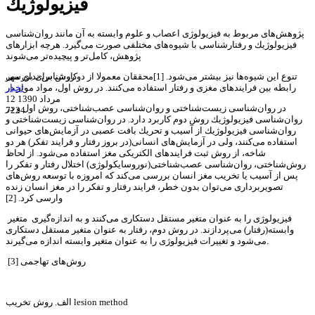
فيزيولوژيك
پژوهش‌های مربوط به فیزیولوژی اعصاب و علوم وابسته به آن مانند روان‌شناسی
فیزیولوژیك و رفتارشناسی با شیوه‌های مختلفی صورت می‌گیرد. هرچه ابزارهای
پژوهش، كامل‌تر و پیچیده‌تر می‌شوند
کارشناس ندای مهر
تنوع این شیوه‌ها نیز بیشتر می‌شود. [1]محققان معمولا از دو روش برای بررسی
اخبار
رابطه بین فرایندهای مغزی و رفتار استفاده می‌كنند. در روش اول، مواد موثر در
12 مرداد 1390
در روان‌شناسی زیست‌شناختی و روان‌شناسی عصب‌شناختی، روش اول و در
7224
روان‌شناسی فیزیولوژیك روش دوم كاربرد دارد. در روان‌شناسی زیست‌شناختی و
روان‌شناسی فیزیولوژیك از آسیب و تحریك بافت عصبی در آزمایش‌های حیوانی
استفاده می‌كنند، ولی در آزمایش‌های انسانی(در بروز رفتار و فرایند تفكر) هر دو
شاخه، از روش ثبت فرایندهای الكتریكی مغز استفاده می‌شود. از لحاظ
روش‌شناختی، روان‌شناسی عصب‌شناختی(نوروسایكولوژی) اختلال رفتار و تفكر را
پس از آسیب یا تخریب مغز انسان بررسی می‌كند كه امروزه با توسعه روش‌های
تصویربرداری می‌توان بدون خطر، فرایند رفتار و تفكر را در مغز انسان زنده
وارسی كرد. [2]
فیزیولوژی را به عنوان متغیر مستقل دستكاری می‌كنند و به اندازه‌گیری متغیر
وابسته(رفتار) می‌پردازند. در روش دوم، رفتار به عنوان متغیر مستقل دستكاری
می‌شود و تغییرات فیزیولوژی را به عنوان متغیر وابسته اندازه می‌گیرند.
روش‌های تهاجمی [3]
الف. روش تخریب lesion method