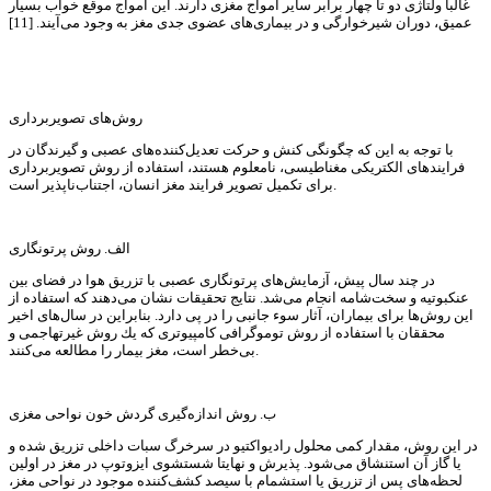
غالبا ولتاژی دو تا چهار برابر سایر امواج مغزی دارند. این امواج موقع خواب بسیار
عمیق، دوران شیرخوارگی و در بیماری‌های عضوی جدی مغز به وجود می‌آیند. [11]
روش‌های تصویربرداری
با توجه به این كه چگونگی كنش و حركت تعدیل‌كننده‌های عصبی و گیرندگان در
فرایندهای الكتریكی مغناطیسی، نامعلوم هستند، استفاده از روش تصویربرداری
برای تكمیل تصویر فرایند مغز انسان، اجتناب‌ناپذیر است.
الف. روش‌ پرتونگاری
در چند سال پیش، آزمایش‌های پرتونگاری عصبی با تزریق هوا در فضای بین
عنكبوتیه و سخت‌شامه انجام می‌شد. نتایج تحقیقات نشان می‌دهند كه استفاده از
این روش‌ها برای بیماران، آثار سوء جانبی را در پی دارد. بنابراین در سال‌های اخیر
محققان با استفاده از روش توموگرافی كامپیوتری كه یك روش غیرتهاجمی و
بی‌خطر است، مغز بیمار را مطالعه می‌كنند.
ب. روش اندازه‌گیری گردش خون نواحی مغزی
در این روش، مقدار كمی محلول رادیواكتیو در سرخرگ سبات داخلی تزریق شده و
یا گاز آن استنشاق می‌شود. پذیرش و نهایتا شستشوی ایزوتوپ در مغز در اولین
لحظه‌های پس از تزریق یا استشمام با سیصد كشف‌كننده موجود در نواحی مغز،