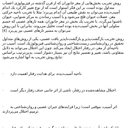
روش تخریب بخش‌هایی از مغز جانوران كه از قرن گذشته در فیزیولوژی اعصاب
متداول بوده است، بر این فكر استوار است كه از نوع تغییر كاركرد یك اندام
آسیب‌دیده می‌توان به نقش طبیعی آن اندام پی‌برد؛ مثلا با تخریب ناحیه حركتی
مغز، عضلات حیوان فلج می‌شود و با آسیب رساندن به مركز شنوایی، حیوان
ناشنوا می‌گردد. با تخریب یك بخش در مغز جانوران، همه تارهای عصبی كه جسم
سلولی آنها در بخش آسیب‌دیده بوده است تحلیل می‌روند، بنابراین با این روش
می‌توان به مسیر تارهای عصبی نیز پی‌برد. [4]
روش تخریب بازگشت‌پذیر و بازگشت‌ناپذیر بافت عصبی، یكی از روش‌های متداول
تحقیق در روان‌شناسی زیست‌شناختی و روان‌شناسی فیزیولوژیك است. آسیب در
ناحیه‌ای از مغز، در رفتار اختلال ایجاد می‌كند. چون این اختلال می‌تواند به دلایل
متفاوتی باشد، تعبیر و تفسیر نتایج آن نیز بسیار دشوار است. بدین‌ترتیب براساس
نتایج روش تخریب به آنها اشاره می‌شود:
· ناحیه آسیب‌دیده، برای هدایت رفتار اهمیت دارد.
· اختلال مشاهده‌شده در رفتار، ناشی از اثر جانبی حذف رفتار دیگر است.
· اثر آسیب، موقتی است؛ زیرا فرایندهای جبران عصبی و روان‌شناختی به
ترمیم اختلال می‌پردازند.
· با اینكه ناحیه آسیب‌دیده، تارهایی به ناحیه دیگری می‌فرستد كه برای رفتار