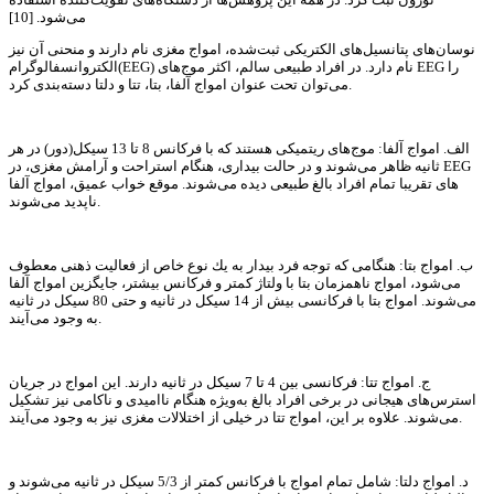
می‌شود. [10]
نوسان‌های پتانسیل‌های الكتریكی ثبت‌شده، امواج مغزی نام دارند و منحنی آن نیز
الكتروانسفالوگرام(EEG) نام دارد. در افراد طبیعی سالم، اكثر موج‌‌های EEG را
می‌توان تحت عنوان امواج آلفا، بتا، تتا و دلتا دسته‌بندی كرد.
الف. امواج آلفا: موج‌های ریتمیكی هستند كه با فركانس 8 تا 13 سیكل(دور) در هر
ثانیه ظاهر می‌شوند و در حالت بیداری، هنگام استراحت و آرامش مغزی، در EEG
های تقریبا تمام افراد بالغ طبیعی دیده می‌شوند. موقع خواب عمیق، امواج آلفا
ناپدید می‌شوند.
ب. امواج بتا: هنگامی كه توجه فرد بیدار به یك نوع خاص از فعالیت ذهنی معطوف
می‌شود، امواج ناهمزمان بتا با ولتاژ كمتر و فركانس بیشتر، جایگزین امواج آلفا
می‌شوند. امواج بتا با فركانسی بیش از 14 سیكل در ثانیه و حتی 80 سیكل در ثانیه
به وجود می‌آیند.
ج. امواج تتا: فركانسی بین 4 تا 7 سیكل در ثانیه دارند. این امواج در جریان
استرس‌های هیجانی در برخی افراد بالغ به‌ویژه هنگام ناامیدی و ناكامی نیز تشكیل
می‌شوند. علاوه بر این، امواج تتا در خیلی از اختلالات مغزی نیز به وجود می‌آیند.
د. امواج دلتا: شامل تمام امواج با فركانس كمتر از 5/3 سیكل در ثانیه می‌شوند و