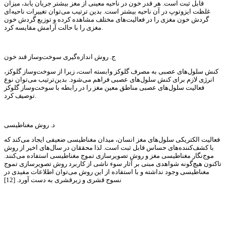
قابل ثبت است. هر قدر خون در ناحیه معینی از مغز بیشتر جریان یابد، میزان
غلظت ایزوتوپ در آن ناحیه بیشتر است. بدین ترتیب می‌توان تغییرات ناحیه‌ای
گردش خون مغزی را در فعالیت‌های مختلف مشاهده كرده و توزیع گردش خون
مغزی را با حالت آرامش مقایسه كرد.
ج. روش اندازه‌گیری سوخت‌وساز قند خون
كنش سلول‌های عصبی به مصرف گلوكز وابسته است، زیرا از سوخت‌وساز گلوكز،
انرژی لازم برای كنش سلول‌های عصبی فراهم می‌شود. بدین‌ترتیب می‌توان نوع
فعالیت سلول‌های عصبی مناطق معین مغز را در رابطه با سوخت‌وساز گلوكز
توصیف كرد.
د. روش مغناطیسی
فعالیت‌ الكتریكی سلول‌های مغز انسان، میدان مغناطیسی ضعیفی ایجاد می‌كند كه
با كشف‌كننده‌های حساس قابل ثبت است. لذا محققان در سال‌های اخیر از روش
موج‌نگار مغناطیسی مغز و روش تصویرسازی تموج مغناطیسی استفاده می‌كنند.
تاكنون هیچ‌گونه شواهدی مبنی بر آثار سوء ناشی از كاربرد روش‌ تصویرسازی تموج
مغناطیسی وجود نداشته و با استفاده از این روش می‌توان اطلاعات مفیدی در
نسوج قشری و زیرقشری به دست آورد. [12]