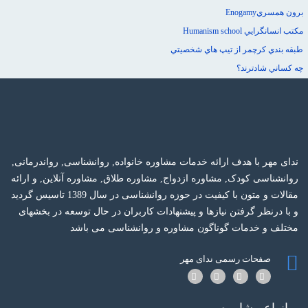
برون همسريEnogamy
مكتب انسانگرايي Humanism school
طبقه بندي كرچمر از تيپ هاي شخصيتي
چه كساني شادترند؟
ندای مهر با هدف ارائه خدمات مشاوره خانواده, روانشناسی, رواندرمانی,
روانشناسی کودک, مشاوره ازدواج, مشاوره طلاق, مشاوره آنلاین, و ارائه
مقالات و متون با کیفیت در حوزه روانشناسی در سال 1389 تاسیس گردید
و با درنظر گرفتن نیازها و پیشنهادات کاربران در حال توسعه در بخشهای
مختلف و خدمات گوناگون مشاوره و روانشناسی می باشد
صفحات رسمی ندای مهر