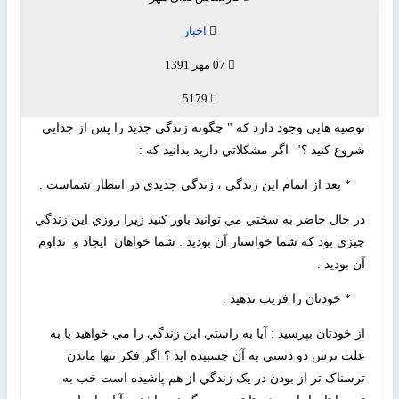
اخبار
07 مهر 1391
5179
توصيه هايي وجود دارد که " چگونه زندگي جديد را پس از جدايي
شروع کنيد ؟" اگر مشکلاتي داريد بدانيد که :
* بعد از اتمام اين زندگي ، زندگي جديدي در انتظار شماست .
در حال حاضر به سختي مي توانيد باور کنيد زيرا روزي اين زندگي
چيزي بود که شما خواستار آن بوديد . شما خواهان ايجاد و تداوم
آن بوديد .
* خودتان را فريب ندهيد .
از خودتان بپرسيد : آيا به راستي اين زندگي را مي خواهيد يا به
علت ترس دو دستي به آن چسبيده ايد ؟ اگر فکر تنها ماندن
ترسناک تر از بودن در يک زندگي از هم پاشيده است خب به