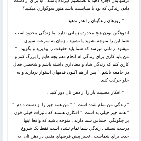
ترسهايتان اجازه دهيد تا تصمصيم گيرنده باشند . آيا براي از دست
دادن زندگي که بود يا ميبايست باشد هنوز سوگواري ميکنيد؟
* روزهاي زندگيتان را هدر ندهيد .
اندوهگين بودن هيچ محدوده زماني ندارد اما زندگي محدود است .
شما اين را متوجه بشويد يا نشويد ، زمان به سرعت سپري
ميشود. زماني ميرسد که شما بايد حقيقت را بپذيريد و بگوييد : "
من بايد کاري براي زندگي ام انجام دهم بچه هايم را بزرگ کنم و
کاري کنم که زندگي شاد و معناداري داشته باشم و شخصي فعال
در جامعه باشم ." پس از هم اکنون قدمهاي استوار برداريد و به
جلو حرکت کنيد .
* افکار مصيبت بار را از ذهن تان دور کنيد .
" زندگي من تمام شده است ." " من همه چيز را از دست دادم ."
" همه چيز خيلي بد است ." افکاري هستند که تاثيرات خيلي قوي
بر چگونگي احساس شما دارند . متوجه باشيد که واقعا اينها
درست نيستند . زندگي شما تمام نشده است فقط يک شروع
جديد براي شماست . تغيير پيش فرضهاي منفي در ذهن تان به