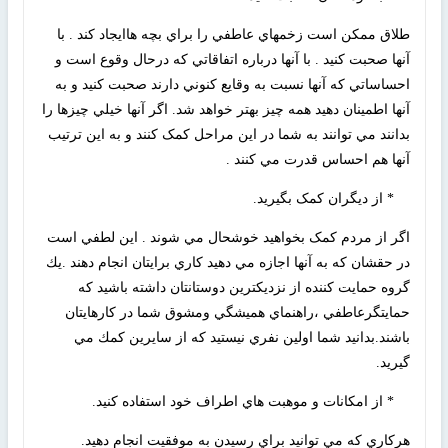
طلاق ممکن است زخمهاي عاطفي را براي بچه هاايجاد کند . با
آنها صحبت کنيد . با آنها درباره اتفاقاتي که درحال وقوع است و
احساساتي که آنها نسبت به وقايع کنوني دارند صحبت کنيد و به
آنها اطمينان دهيد همه چيز بهتر خواهد شد. اگر آنها خيلي چيزها را
بدانند مي توانند به شما در اين مراحل کمک کنند و به اين ترتيب
آنها هم احساس قدرت مي کنند .
* از ديگران کمک بگيريد.
اگر از مردم کمک بخواهيد خوشحال مي شوند . اين لطفي است
در حقشان که به آنها اجازه مي دهيد کاري برايتان انجام دهند .يك
گروه حمايت كننده از نزديكترين دوستانتان داشته باشيد كه
حمايتگرعاطفي ،راهنماي هميشگي ومشوق شما در كارهايتان
باشند.بدانيد شما اولين نفري نيستيد كه از سايرين كمك مي
گيريد.
* از امكانات و موهبت هاي اطراف خود استفاده كنيد.
هركاري كه مي توانيد براي رسيدن به موفقيت انجام دهيد.