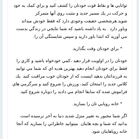
توانايي ها و نقاط قوت خودتان را كشف كنيد و براي كمك به خود
و حركت در يك مسير جديد و مثبت روي آنها متمركز
شويد.هرشخصي حقيقت وجودي دارد كه فقط خودش ميداند
وباور دارد . به ياد داشنه باشيد كه شما نتايجي در زندگي بدست
مي آوريد كه ابتدا باور داريد و سپس شايستگي آن را.
* براي خودتان وقت بگذاريد.
خودتان را در اولويت قرار دهيد ،كمي خودخواه باشيد و كاري را
فقط براي خودتان انجام دهيد.بهترين هديه اي كه شما مي توانيد
به فرزندانتان بدهيد اينست كه از خودتان خوب مراقبت كنيد. يك
كلاس جديد را امتحان كنيد، ورزش را شروع كنيد و سرگرمي هاي
فراموش شده كه سابقا انجام مي داديد را دوباره شروع كنيد.
* خانه رويايي تان را بسازيد.
اگر شما مجبور به تغيير منزل شديد دنيا به آخر نرسيده است.
بدانيد كه شما و بچه هايتان ميتوانيد خاطراتي را بسازيد كه آنجا
خانه روياهايتان شود.