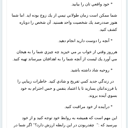
* خود واقعي تان را بيابيد.
شما ممكن است زمان طولاني نيمي از يك زوج بوده ايد. اما شما
هنوز صددرصد يك شخصيت واحد هسنيد. آن شخص را دوباره
كشف كنيد.
* آنچه را دوست داريد انجام دهيد.
هرروز وقتي از خواب بر مي خيزيد چه چيزي شما را به هيجان
مي آورد.يك ليست از آنچه شما را به اهدافتان ميرساند تهيه كنيد.
* روحيه شاد داشته باشيد.
در زندگي جديد كمي تفريح و شادي كنيد. خاطرات زيبايي را
با فرزندانتان بسازيد تا با اعتماد بنفس و حس احترام به خود
بسوي آينده بروند.
* درآينده از خود مراقبت كنيد.
اين مهم است كه هميشه به روابط خود توجه كنيد و از خود
بپرسيد كه :" چقدربودن در اين رابطه ارزش دارد؟" اگر شما در