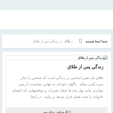
شما اینجا هستید:
بلاگ
زندگي پس از طلاق
زندگي پس از طلاق
طلاق يک تغيير اساسي در زندگي است که شخص را دچار
سردرگمي ميکند . ناگهان خودتان به تنهايي ميبايست از پس
مواردي مانند پول بچه ها شغل تغييرات و موقعيتهايي که اعضاي
خانواده را تحت فشار قرار ميدهد بر بياييد . در اينجا
کارشناس ندای مهر