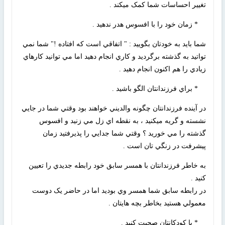
تغيير احساسات شما کمک ميکند .
* زمان خود را با افسوس هدر ندهيد .
شما بايد به خودتان بگوييد : " اتفاقي است که افتاده !" شما نمي
تواتيد به گذشته برگرديد و کاري انجام دهيد اما مي توانيد کارهاي
زيادي را هم اکنون انجام دهيد .
* براي فرزندانتان الگو باشيد .
در آينده فرزندانتان چگونه والديني خواهند بود وقتي شما در جايي
نشسته و گريه ميکنيد ، به نقطه اي زل مي زنيد و افسوس
گذشته را مي خوريد ؟ وقتي شما جدايي را پذيرفتيد زمان
پيشرفت در زنگي تان است .
به خاطر فرزندانتان با همسر سابق خود رابطه جديدي را تعيين
کنيد .
در رابطه سابق شما همسر وي بوديد اما در حاضر يک دوست
معمولي هستيد بخاطر بچه هايتان .
* با کودکانتان صحبت کنيد .