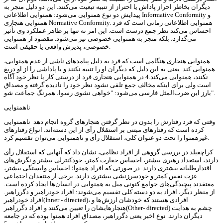
دیگران بخاطر احراز پاداش یا احتراز از تنبیه تبعیت می‌کنند. این دو دلیل منجر به
پیدایش دو نوع همنوایی می‌شود: همنوایی اطلاعاتی Informative Conformity و
همنوایی‌ هنجاری Normative Conformity. همنوایی ‌اطلاعاتی زمانی است که فرد
احساس می‌کند نظر جمع درست است. این امر نه تنها بر ظاهر عملکرد وی تأثیر
می‌گذارد، بلکه منجر به همنوایی خصوصی نیز می‌شود. مقصود از همنوایی
خصوصی، پذیرش واقعی یا حقیقی است.
همنوایی هنجاری هنگامی است که فرد به دلیل پیامدهای ناشی از عدم همنوایی،
همنوایی کند. یعنی به این دلیل که دیگران او را تنبیه نکنند و یا پاداشی را از او دریغ
نکنند، همنوایی می‌کند.4 در همنوایی هنجاری فرد از درستی کار یا نظر خود آگاه
است ولی برای اینکه مخالف جمع تلقی نشود نظر خود را نادیده گرفته و مصداق
بارز این ضرب‌المثل فارسی می‌شود: "خواهی نشوی رسوا، همرنگ جماعت شو".
ناهمنوایی
وقتی که فرد رفتارش را بدون در نظر گرفتن هنجارهای گروه انجام دهد ناهمنوایی
کرده است که رفتارهای مبتنی بر استقلال رأی از این دسته‌اند. انواع رفتارهای
غیرهمنوا را تحت دو عنوان کلی، استقلال رأی و ناهمنوایی می‌توان تقسیم کرد.
کراچفیلد در بررسی گروهی از افراد نظامی، ‌نشان داد که آنهایی که استقلال رأی
دارند، استعداد رهبری بیشتر، احساس حقارت کمتر، خودکنترلی بیشتر و نگرش‌های
اقتدارطلبانه بیشتری دارند. در صورتی که افراد همنوا؛ احساس وابستگی بیشتر،
عزت نفس کمتر و خودسرزنشی بیشتری دارند. برخی از منتقدان اجتماعی
معتقدند پیچیدگی‌های جوامع کنونی میل به همنوایی در انسان‌ها ایجاد کرده است.
از منظر دیگر، افراد به دو دسته کلی تقسیم می‌شوند: افراد خودراهبر و دگرراهبر.
افراد خودراهبر(Inner - directed)، افرادی هستند که خودشان ارزش‌ها و
هنجارهایشان را تعیین می‌کنند و افراد دگرراهبر(Other- directed) چشم به هدایت
دیگران دارند. نوع اخیر یعنی دگرراهبر، مصداق افراد همنوا بوده که در جامعه