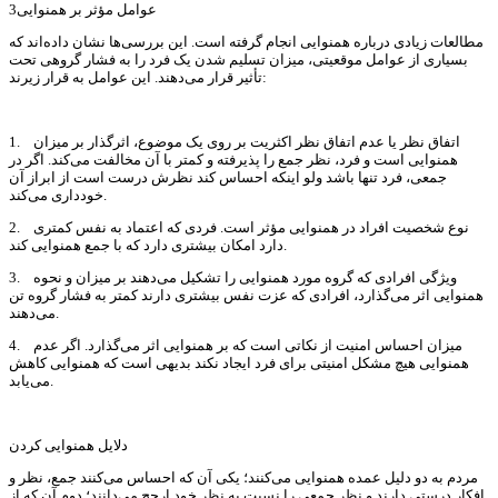
عوامل مؤثر بر همنوایی3
مطالعات زیادی درباره همنوایی انجام گرفته است. این بررسی‌ها نشان داده‌اند که
بسیاری از عوامل موقعیتی، میزان تسلیم شدن یک فرد را به فشار گروهی تحت
تأثیر قرار می‌دهند. این عوامل به قرار زیرند:
1. اتفاق‌ نظر یا عدم‌ اتفاق ‌نظر اکثریت بر روی یک موضوع، اثرگذار بر میزان
همنوایی است و فرد، نظر جمع را پذیرفته و کمتر با آن مخالفت می‌کند. اگر در
جمعی، فرد تنها باشد ولو اینکه احساس کند نظرش درست است از ابراز آن
خودداری می‌کند.
2. نوع شخصیت افراد در همنوایی مؤثر است. فردی که اعتماد به نفس کمتری
دارد امکان بیشتری دارد که با جمع همنوایی کند.
3. ویژگی افرادی که گروه مورد همنوایی را تشکیل می‌دهند بر میزان و نحوه
همنوایی اثر می‌گذارد، افرادی که عزت نفس بیشتری دارند کمتر به فشار گروه تن
می‌دهند.
4. میزان احساس امنیت از نکاتی است که بر همنوایی اثر می‌گذارد. اگر عدم
همنوایی هیچ مشکل امنیتی برای فرد ایجاد نکند بدیهی است که همنوایی کاهش
می‌یابد.
دلایل همنوایی کردن
مردم به دو دلیل عمده همنوایی می‌کنند؛ یکی آن که احساس می‌کنند جمع، نظر و
افکار درستی دارند و نظر جمعی را نسبت به نظر خود ارجح می‌دانند؛ دوم آن که از