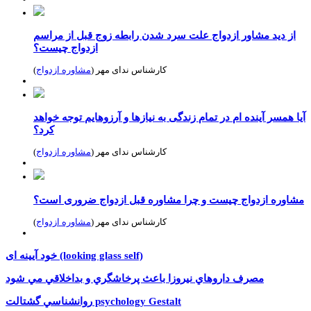
از دید مشاور ازدواج علت سرد شدن رابطه زوج قبل از مراسم
ازدواج چیست؟
کارشناس ندای مهر (
مشاوره ازدواج
)
آیا همسر آینده ام در تمام زندگی به نیازها و آرزوهایم توجه خواهد
کرد؟
کارشناس ندای مهر (
مشاوره ازدواج
)
مشاوره ازدواج چیست و چرا مشاوره قبل ازدواج ضروری است؟
کارشناس ندای مهر (
مشاوره ازدواج
)
خود آیینه ای (looking glass self)
مصرف داروهاي نيروزا باعث پرخاشگري و بداخلاقي مي شود
روانشناسي گشتالت psychology Gestalt