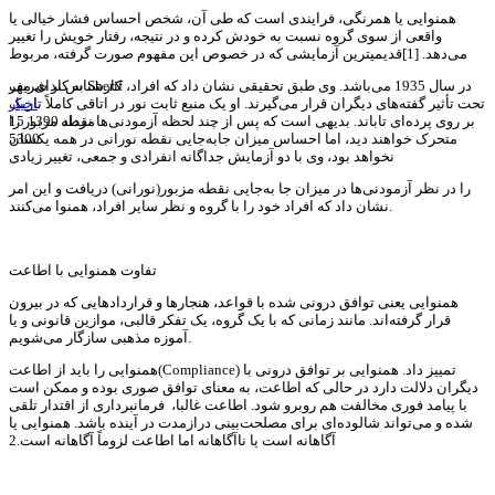
همنوایی یا همرنگی، فرایندی است که طی آن، شخص احساس فشار خیالی یا
واقعی از سوی گروه نسبت به خودش کرده و در نتیجه، رفتار خویش را تغییر
می‌دهد. [1]قدیمی­ترین آزمایشی که در خصوص این مفهوم صورت گرفته، مربوط
کارشناس ندای مهر
به کار شریف Sherif در سال 1935 می‌باشد. وی طبق تحقیقی نشان داد که افراد،
اخبار
تحت تأثیر گفته‌های دیگران قرار می‌گیرند. او یک منبع ثابت نور در اتاقی کاملاً تاریک
15 مرداد 1390
بر روی پرده‌ای تاباند. بدیهی است که پس از چند لحظه آزمودنی‌ها نقطه مزبور را
5300
متحرک خواهند دید، اما احساس میزان جابه‌جایی نقطه نورانی در همه یکسان
نخواهد بود، وی با دو آزمایش جداگانه انفرادی و جمعی، تغییر زیادی
را در نظر آزمودنی‌ها در میزان جا به‌جایی نقطه مزبور(نورانی) دریافت و این امر
نشان داد که افراد خود را با گروه و نظر سایر افراد، همنوا می‌کنند.
تفاوت همنوایی با اطاعت
همنوایی یعنی توافق درونی شده با قواعد، هنجارها و قراردادهایی که در بیرون
قرار گرفته‌اند. مانند زمانی که با یک گروه، یک تفکر قالبی، موازین قانونی و یا
آموزه مذهبی سازگار می‌شویم.
همنوایی را باید از اطاعت(Compliance) تمییز داد. همنوایی بر توافق درونی با
دیگران دلالت دارد در حالی که اطاعت، به معنای توافق صوری بوده و ممکن است
با پیامد فوری مخالفت هم روبرو شود. اطاعت غالبا، فرمانبرداری از اقتدار تلقی
شده و می‌‌‌‌‌‌تواند شالوده‌ای برای مصلحت‌بینی درازمدت در آینده باشد. همنوایی یا
آگاهانه است یا ناآگاهانه اما اطاعت لزوماً آگاهانه است.2