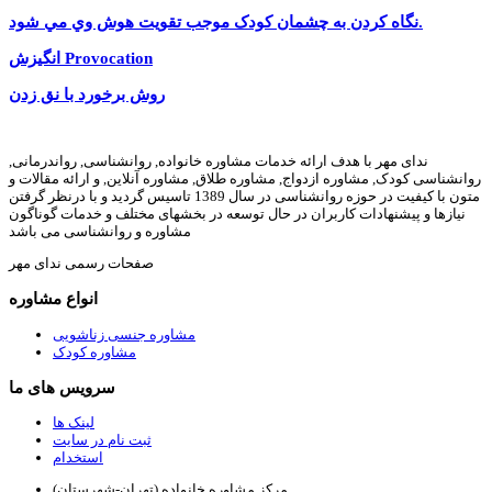
نگاه کردن به چشمان کودک موجب تقويت هوش وي مي شود.
انگیزش Provocation
روش برخورد با نق زدن
ندای مهر با هدف ارائه خدمات مشاوره خانواده, روانشناسی, رواندرمانی,
روانشناسی کودک, مشاوره ازدواج, مشاوره طلاق, مشاوره آنلاین, و ارائه مقالات و
متون با کیفیت در حوزه روانشناسی در سال 1389 تاسیس گردید و با درنظر گرفتن
نیازها و پیشنهادات کاربران در حال توسعه در بخشهای مختلف و خدمات گوناگون
مشاوره و روانشناسی می باشد
صفحات رسمی ندای مهر
انواع مشاوره
مشاوره جنسی زناشویی
مشاوره کودک
سرویس های ما
لینک ها
ثبت نام در سایت
استخدام
مرکز مشاوره خانواده (تهران-شهرستان)