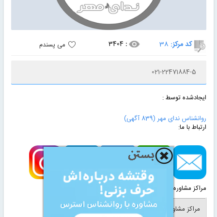
کد مرکز:
38
:
3404
می پسندم
021-22471884-5
ایجادشده توسط :
روانشناس ندای مهر
(839 آگهی)
ارتباط با ما:
مراکز مشاوره مرتبط:
مراکز مشاوره دولتی
مرکز مشاوره خانواده