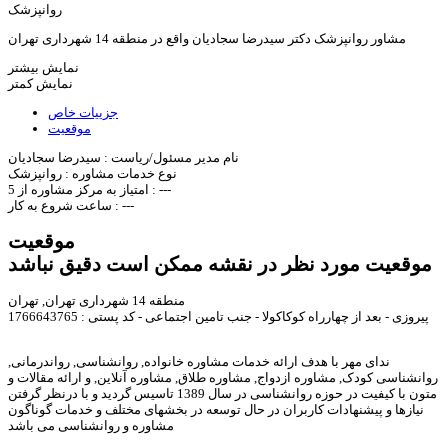
روانپزشک
مشاور روانپزشک دکتر سیدرضا سجادیان واقع در منطقه 14 شهرداری تهران
نمایش بیشتر
نمایش کمتر
جزییات خاص
موقعیت
نام مدیر مسئول/ریاست :
سیدرضا سجادیان
نوع خدمات مشاوره :
روانپزشک
---
امتیاز به مرکز مشاوره از 5 :
---
ساعت شروع به کار :
موقعیت
موقعیت مورد نظر در نقشه ممکن است دقیق نباشد
منطقه 14 شهرداری تهران, تهران
پیروزی - بعد از چهارراه کوکاکولا - جنب تامین اجتماعی - کد پستی : 1766643765
ندای مهر با هدف ارائه خدمات مشاوره خانواده, روانشناسی, رواندرمانی,
روانشناسی کودک, مشاوره ازدواج, مشاوره طلاق, مشاوره آنلاین, و ارائه مقالات و
متون با کیفیت در حوزه روانشناسی در سال 1389 تاسیس گردید و با درنظر گرفتن
نیازها و پیشنهادات کاربران در حال توسعه در بخشهای مختلف و خدمات گوناگون
مشاوره و روانشناسی می باشد