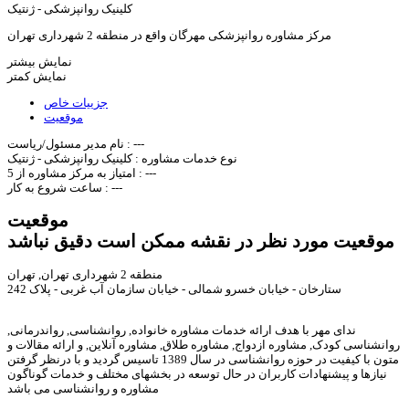
کلینیک روانپزشکی - ژنتیک
مرکز مشاوره روانپزشکی مهرگان واقع در منطقه 2 شهرداری تهران
نمایش بیشتر
نمایش کمتر
جزییات خاص
موقعیت
---
نام مدیر مسئول/ریاست :
نوع خدمات مشاوره :
کلینیک روانپزشکی - ژنتیک
---
امتیاز به مرکز مشاوره از 5 :
---
ساعت شروع به کار :
موقعیت
موقعیت مورد نظر در نقشه ممکن است دقیق نباشد
منطقه 2 شهرداری تهران, تهران
ستارخان - خیابان خسرو شمالی - خیابان سازمان آب غربی - پلاک 242
ندای مهر با هدف ارائه خدمات مشاوره خانواده, روانشناسی, رواندرمانی,
روانشناسی کودک, مشاوره ازدواج, مشاوره طلاق, مشاوره آنلاین, و ارائه مقالات و
متون با کیفیت در حوزه روانشناسی در سال 1389 تاسیس گردید و با درنظر گرفتن
نیازها و پیشنهادات کاربران در حال توسعه در بخشهای مختلف و خدمات گوناگون
مشاوره و روانشناسی می باشد