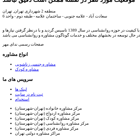
منطقه 2 شهرداری تهران, تهران
سعادت آباد - علامه جنوبی - ساختمان علامه - طبقه دوم - واحد 6
ندای مهر با هدف ارائه خدمات مشاوره خانواده, روانشناسی, رواندرمانی, روانشناسی کودک, مشاوره ازدواج, مشاوره طلاق, مشاوره آنلاین, و ارائه مقالات و متون با کیفیت در حوزه روانشناسی در سال 1389 تاسیس گردید و با درنظر گرفتن نیازها و
در حال توسعه در بخشهای مختلف و خدمات گوناگون مشاوره و روانشناسی می باشد
صفحات رسمی ندای مهر
انواع مشاوره
مشاوره جنسی زناشویی
مشاوره کودک
سرویس های ما
لینک ها
ثبت نام در سایت
استخدام
مرکز مشاوره خانواده (تهران-شهرستان)
مرکز مشاوره ازدواج (تهران-شهرستان)
مرکز مشاوره کودک (تهران-شهرستان)
مرکز مشاوره روانشناسی (تهران-شهرستان)
مرکز مشاوره فردی (تهران-شهرستان)
مراکز مشاوره دولتی تهران