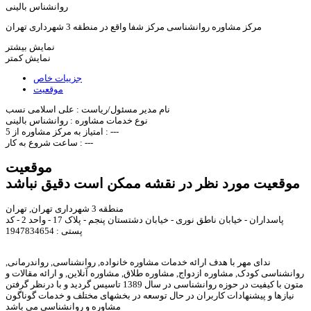
روانشناس بالینی
مرکز مشاوره روانشناسی مرکز شفا واقع در منطقه 3 شهرداری تهران
نمایش بیشتر
نمایش کمتر
جزییات خاص
موقعیت
نام مدیر مسئول/ریاست :
علی اسلامی نسب
نوع خدمات مشاوره :
روانشناس بالینی
---
امتیاز به مرکز مشاوره از 5 :
---
ساعت شروع به کار :
موقعیت
موقعیت مورد نظر در نقشه ممکن است دقیق نباشد
منطقه 3 شهرداری تهران, تهران
پاسداران - خیابان ناطق نوری - خیابان دشتستان پنجم - پلاک 17 - واحد 2 - کد
پستی : 1947834654
ندای مهر با هدف ارائه خدمات مشاوره خانواده, روانشناسی, رواندرمانی,
روانشناسی کودک, مشاوره ازدواج, مشاوره طلاق, مشاوره آنلاین, و ارائه مقالات و
متون با کیفیت در حوزه روانشناسی در سال 1389 تاسیس گردید و با درنظر گرفتن
نیازها و پیشنهادات کاربران در حال توسعه در بخشهای مختلف و خدمات گوناگون
مشاوره و روانشناسی می باشد