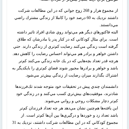
از مجموع هزار و 268 زوج جواني كه در اين مطالعات شركت
داشتند نزديك به 60 درصد خود را كاملا از زندگي مشترك راضي
مي‌دانستند.
البته فاكتورهاي ديگر هم مي‌تواند روي شادي افراد تاثير داشته
است. براي مثال كودكاني كه در كنار پدر يا مادرشان كه طلاق
گرفته است زندگي مي‌كنند رضايت كم‌تري از زندگي دارند. حتي
داشتن خواهر و برادر هم مي‌تواند احساس رضايت را كاهش دهد.
هرچه قدر تعداد بچه‌هايي كه در يك خانه زندگي مي‌كنند كم‌تر
باشد و خواهر و برادرها مجبور شوند فضاي كم‌تري را بايكديگر به
اشتراك بگذارند ميزان رضايت از زندگي بيش‌تر مي‌شود.
دانشمندان چندي پيش در تحقيقات خود متوجه شدند تك‌فرزندها
شادترند، موفقيت‌هاي بيش‌تري كسب مي‌كنند و در زندگي خود
كم‌تر دچار مشكلات روحي و رواني مي‌شوند.
اين يافته‌ها هم‌چنين نشان مي‌دهد هر چه تعداد فرزندان كم‌تر
باشد تعداد زد و خوردها و درگيري‌ها بين آن‌ها كم‌تر است. از
مجموع كودكاني كه در اين مطالعات شركت داشتند، نزديك به 31