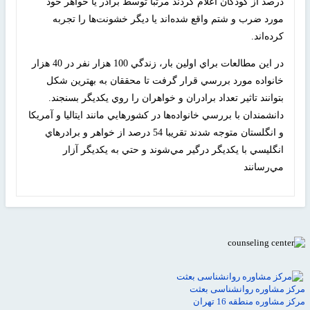
درصد از كودكان اعلام كردند مرتبا توسط برادر يا خواهر خود
مورد ضرب و شتم واقع شده‌اند يا ديگر خشونت‌ها را تجربه
كرده‌اند.
در اين مطالعات براي اولين بار، زندگي 100 هزار نفر در 40 هزار
خانواده مورد بررسي قرار گرفت تا محققان به بهترين شكل
بتوانند تاثير تعداد برادران و خواهران را روي يكديگر بسنجند.
دانشمندان با بررسي خانواده‌ها در كشورهايي مانند ايتاليا و آمريكا
و انگلستان متوجه شدند تقريبا 54 درصد از خواهر و برادرهاي
انگليسي با يكديگر درگير مي‌شوند و حتي به يكديگر آزار
مي‌رسانند
مرکز مشاوره روانشناسی بعثت
مرکز مشاوره منطقه 16 تهران