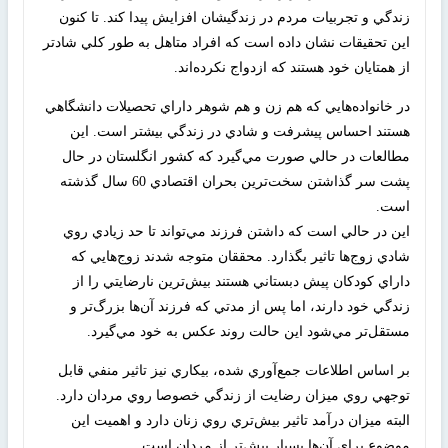
زندگي و تجربيات مردم در زندگيشان افزايش پيدا كند. تا كنون
اين تحقيقات نشان داده است كه افراد متاهل به طور كلي شادتر
از همتايان خود هستند كه ازدواج نكرده‌اند.
در خانواده‌هايي كه هم زن و هم شوهر داراي تحصيلات دانشگاهي
هستند احساس پيشرفت و شادي در زندگي بيشتر است. اين
مطالعات در حالي صورت مي‌گيرد كه كشور انگلستان در حال
پشت سر گذاشتن سخت‌ترين بحران اقتصادي 60 سال گذشته
است.
اين در حالي است كه داشتن فرزند مي‌تواند تا حد زيادي روي
شادي زوج‌ها تاثير بگذارد. محققان متوجه شدند زوج‌هايي كه
داراي كودكان پيش دبستاني هستند بيش‌ترين نارضايتي را از
زندگي خود دارند، اما پس از مدتي كه فرزند آن‌ها بزرگ‌تر و
مستقل‌تر مي‌شود اين حالت روند عكس به خود مي‌گيرد.
بر اساس اطلاعات جمع‌آوري شده، بيكاري نيز تاثير منفي قابل
توجهي روي ميزان رضايت از زندگي خصوصا روي مردان دارد.
البته ميزان درآمد تاثير بيش‌تري روي زنان دارد و اهميت اين
موضوع براي آن‌ها بسيار بيش‌تر از مردان است.