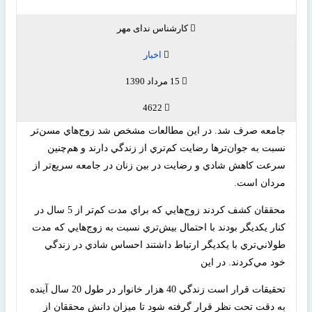
کارشناس ندای مهر
اخبار
15 مرداد 1390
4622
جامعه صرف شد. در اين مطالعات مشخص شد زوج‌هاي مسن‌تر
نسبت به جوان‌ترها رضايت كم‌تري از زندگي دارند و هم‌چنين
سرعت كاهش شادي و رضايت در بين زنان در جامعه سريع‌تر از
مردان است.
محققان كشف كردند زوج‌هايي كه براي مدت كم‌تر از 5 سال در
كنار يكديگر بودند با احتمال بيش‌تري نسبت به زوج‌هايي كه مدت
طولاني‌تري با يكديگر ارتباط داشتند احساس شادي در زندگي
خود مي‌كردند. در اين
تحقيقات قرار است زندگي 40 هزار خانوار در طول 20 سال آينده
به دقت تحت نظر قرار گرفته شود تا ميزان دانش محققان از