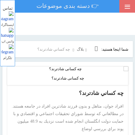
≡
👉 دسته بندی موضوعات
تماس
اینستاگرام
واتس اپ
شما اینجا هستید:
بلاگ
چه كساني شادترند؟
تلگرام
چه کسانی شادترند؟
چه كساني شادترند؟
افراد جوان، متاهل و بدون فرزند شادترين افراد در جامعه هستند.
در مطالعاتي كه توسط شوراي تحقيقات اجتماعي و اقتصادي و با
حمايت دولت انگلستان انجام شده است نزديك به 48.9 ميليون
پوند براي بررسي اوضاع