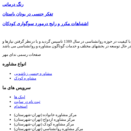
رنگ درمانی
تفکر جنسی در یونان باستان
اشتباهات مکرر و رایج درمورد سوگواری کودکان
ندای مهر با هدف ارائه خدمات مشاوره خانواده, روانشناسی, رواندرمانی, روانشناسی کودک, مشاوره ازدواج, مشاوره طلاق, مشاوره آنلاین, و ارائه مقالات و متون با کیفیت در حوزه روانشناسی در سال 1389 تاسیس گردید و با درنظر گرفتن نیازها و
در حال توسعه در بخشهای مختلف و خدمات گوناگون مشاوره و روانشناسی می باشد
صفحات رسمی ندای مهر
انواع مشاوره
مشاوره جنسی زناشویی
مشاوره کودک
سرویس های ما
لینک ها
ثبت نام در سایت
استخدام
مرکز مشاوره خانواده (تهران-شهرستان)
مرکز مشاوره ازدواج (تهران-شهرستان)
مرکز مشاوره کودک (تهران-شهرستان)
مرکز مشاوره روانشناسی (تهران-شهرستان)