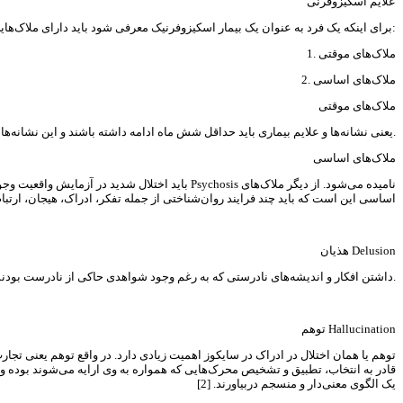
علایم اسکیزوفرنی
برای اینکه یک فرد به عنوان یک بیمار اسکیزوفرنیک معرفی شود باید دارای ملاک‌هایی باشد که عبارتند از:
1. ملاک‌های موقتی
2. ملاک‌های اساسی
ملاک‌های موقتی
یعنی نشانه‌ها و علایم بیماری باید حداقل شش ماه ادامه داشته باشند و این نشانه‌ها باید در مقایسه با سطح قبلی کارکرد فرد در کار، روابط اجتماعی و مراقبت از خود، وخامت قابل ملاحظه‌ای را ایجاد کرده باشند.
ملاک‌های اساسی
باید اختلال شدید در آزمایش واقعیت وجود داشته ب
اساسی این است که باید چند فرایند روان‌شناختی از جمله تفکر، ادراک، هیجان، ارتباط و
هذیان Delusion
داشتن افکار و اندیشه‌های نادرستی که به رغم وجود شواهدی حاکی از نادرست بودنشان، فرد آن‌ها را باور داشته و به درست بودنشان اصرار می‌ورزد؛ مثلا فکر می‌کند که پادشاه است در حالی که در فقر و بیچارگی شدید به سر می‌برد.
توهم Hallucination
توهم یا همان اختلال در ادراک در سایکوز اهمیت زیادی دارد. در واقع توهم یعنی ت
قادر به انتخاب، تطبیق و تشخیص محرک‌هایی که همواره به وی ارایه می‌شوند بوده و بد
یک الگوی معنی‌دار و منسجم دربیاورند. [2]