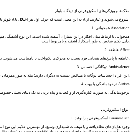
ملاک‌ها و ویژگی‌های اسکیزوفرنی از دیدگاه بلولر
بلولر معتقد بود که اسکیزوفرنی بر اساس چهار ویژگی اولیه مورد تشخیص قرار گرفته است. از این چهار ویژگی به نام چهار A بلولر یاد می‌شود. چهار A به این معنی است که حرف اول هر اختلال با A شروع می‌شوند و عبارتند از:
1. همخوانی Association
همخوانی یا ارتباط میان افکار در این بیماران آشفته شده است. این نوع آشفتگی هم ا
دلیل تکلم شخص به طور آشکارا، آشفته و نامربوط است.
2. عاطفه Affect
عاطفه یا پاسخ‌های هیجانی فرد نسبت به محرک‌ها یکنواخت یا نامتناسب می‌شوند. بدین‌معنی که ممکن است بیمار هیچ پاسخی در برابر حوادث ناراحت کننده نشان نداده و بی‌تفاوت باشد و همچنین اگر یکی از اعضای خانواده‌اش بمیرد، خنده سر بدهد.
3. دوگانگی احساس Ambivalence
این افراد احساسات دوگانه یا متناقض نسبت به دیگران دارند؛ مثلا به طور همزمان عشق و نفرت شدید نسبت به یک فرد ابراز می‌کنند.
4. درخودماندگی یا بهت Autism
درخودماندگی به صورت کناره‌گیری از واقعیات و پناه بردن به یک دنیای تخیلی خصوص
انواع اسکیزوفرنی
1. اسکیزوفرنی پارانوئید Paranoid.sch
وجود هذیان‌های نظام‌یافته و یا توهمات شنیداری وسیع، از مهمترین علایم این نوع اسک
خودبزرگ‌بین بوده و به مکان‌ها و افراد مشهور بسیار علاقه‌مند هستند. به عنوان م