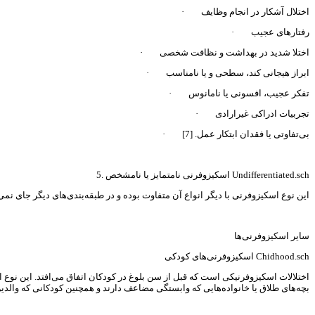
· اختلال آشکار در انجام وظایف
· رفتارهای عجیب
· اختلا شدید در بهداشت و نظافت شخصی
· ابراز هیجانی کند، سطحی و یا نامناسب
· تفکر عجیب، افسونی یا نامانوس
· تجربیات ادراکی غیرارادی
· بی‌تفاوتی یا فقدان ابتکار عمل. [7]
5. اسکیزوفرنی نامتمایز یا نامشخص Undifferentiated.sch
این نوع اسکیزوفرنی با دیگر انواع آن متفاوت بوده و در طبقه‌بندی‌های دیگر جای نمی
سایر اسکیزوفرنی‌ها
اسکیزوفرنی‌های کودکی Chidhood.sch
اختلالات اسکیزوفرنیکی است که قبل از سن بلوغ در کودکان اتفاق می‌افتد. این نوع 
بچه‌های طلاق یا خانواده‌هایی که وابستگی مضاعف دارند و همچنین کودکانی که والدین ی