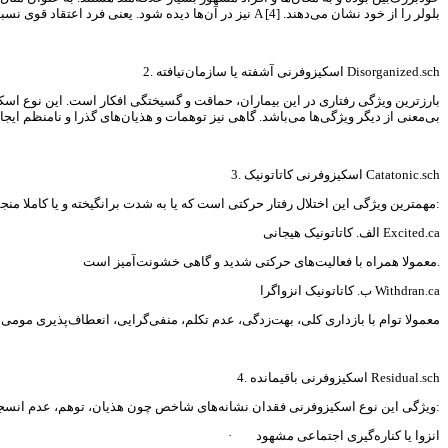
نیز در آن‌ها دیده شود. یعنی فرد اعتقاد قوی نسبت به اینکه شریک جنسی آن‌ها خیانت‌کار است، داشته باشد. این بیماران، به ندرت چهار A بلولر را از خود نشان می‌دهند. [4]
2. اسکیزوفرنی آشفته یا سازمان‌نیافته Disorganized.sch
بارزترین ویژگی رفتاری در این بیماران، حماقت و گسیختگی افکار است. این نوع اسک
بی‌معنی از دیگر ویژگی‌ها می‌باشد. گاهی نیز توهمات و هذیان‌های گذرا و نامنظم ایج
3. اسکیزوفرنی کاتاتونیک Catatonic.sch
مهمترین ویژگی این اختلال رفتار حرکتی است که یا به شدت برانگیخته و یا کاملا منجمد و بی‌حرکت است و گاهی هم بین این دو حالت در نوسان می‌باشد. شروع این اختلال ناگهانی است. این اختلال را می‌توان به دو نوع تقسیم کرد:
الف. کاتاتونیک هیجانی Excited.ca
معمولا همراه با فعالیت‌های حرکتی شدید و گاهی خشونت‌آمیز است.
ب. کاتاتونیک انزواگرا Withdran.ca
معمولا توام با بازداری کلی، بهت‌زدگی، عدم تکلم، منفی‌گرایی، انعطاف‌پذیری مومی 
4. اسکیزوفرنی باقیمانده Residual.sch
ویژگی این نوع اسکیزوفرنی فقدان نشانه‌های شاخص چون هذیان، توهم، عدم انسجام و رفتار بسیار آشفته می‌باشد. شواهد موجود برای این اختلال حاکی از وجود چند نشانه است که اگر چه نسبتا جزئی هستند ولی بسیار ناگوارند که عبارتند از:
· انزوا یا کناره‌گیری اجتماعی مشهود