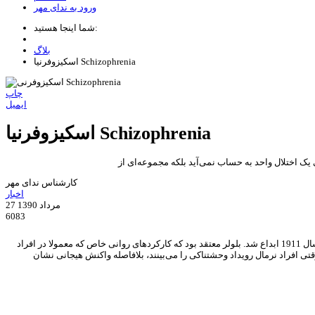
ورود به ندای مهر
شما اینجا هستید:
بلاگ
اسكيزوفرنيا Schizophrenia
چاپ
ایمیل
اسكيزوفرنيا Schizophrenia
یک اختلال واحد به حساب نمی‌آید بلکه مجموعه‌ای از
کارشناس ندای مهر
اخبار
27 مرداد 1390
6083
اصطلاح "اسکیزوفرنی" برگرفته از دو لغت به نام‌های "اسکیزو" به معنی شکاف و "فرنو" به معنی ذهن می‌باشد که به وسیله یک روان‌پزشک سوئیسی به نام اوژن بلولر در سال 1911 ابداع شد. بلولر معتقد بود که کارکردهای روانی خاص که معمولا در افراد
ی افراد نرمال رویداد وحشتناکی را می‌بینند، بلافاصله واکنش هیجانی نشان