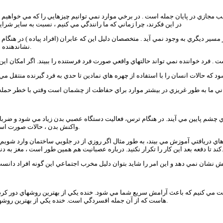
تعجب مجازي در پايان جمله است . در برخي موارد نمي توانيم چيزهايي را كه مي خواهيم 
در اين فكرند، چرا زماني كه ما رانندگي مي كنيم ، نسبت به ساير شرايط
 مسير ديگري به وجود نمي آيد . متخصصان دليل اين كه عابران (افراد پياده ) در هنگام
نشاندهنده نوعي عذرخواهي است و زماني كه در ماشين هستيم ، اين علايم را نمي توانيم ببينيم.
ي چشم پايين مي آيند. در هنگام ترس، فعاليت دستگاه عصبي بدن زياد مي شود و ضرب
واكنش بدن ، حالات صورت است. چشمها براي دريافت حداكثر اطلاعات ممكن از محيط ، تا حد امكان باز مي شوند.
ي دريافتي آموزش مي بيند، به طور مثال اگر روزي از در جلويي ساختمان وارد شويم 
كند تا دفعه بعد اين كار را تكرار نكنيد. درباره عصبانيت هم همين طور است ، مغز به دنبال عكس العمل مربوط به آن مساله مي گردد و با توجه به آن واكنش نشان مي دهد.
هاست كه از آن جمله افسردگي است. خنده يكي از بهترين روشهاي درمان است و تا به حال صدها نفر با كمك خنده از حالت افسردگي نجات يافته اند.