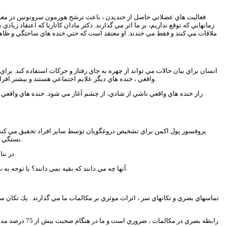
فعاليت هاي عضلاني حاصل از خنديدن ، باعث ترشح هورمون سروتونين در مغز م
زمانهايي كه توقع نداريم، بر ما اثر مي گذارند. دكتر مادان كاتاريا كه اعتقاد زي
ملاقات مي كنند و فقط مي خندند. او معتقد است كه حتي خنده هاي ساختگي و ظاهري
انسان براي بيان حالات مي تواند از چهره به جاي رفتار و حركات استفاده كند. براي
واقعي ، خنده هاي ديگر علايم اجتماعي هستند و بيشتر افراد براي پوشاندن احساسات واقعي شان از آنها استفاده مي كنند. اين گونه خنده ها را براحتي مي توان انجام داد، ولي خنده هاي واقعي ناشي از شادي غير قابل جعل هستند.
راز خنده هاي واقعي ناشي از شادي، از چشم آغاز مي شود. خنده هاي واقعي ن
پروفسور پول اكمن براي تشخيص دروغگويان توسط ساير افراد تحقيق مي كند. ا
بستگي به يافتن حقيقت و دروغ دارد مانند پليس ها ، قاضي ها و روان شناسان و افرادي كه تست دروغ مي گيرند مورد آزمايش قرار داد. آنها نيز نمره اي بهتر از افراد عادي نگرفتند.
در نتايج جالبي كه به دست آمد، گروهي از افراد توانستند دروغگويان را تشخيص دهند. يك سوم افرادي كه براي سازمان هاي سري كار مي كنند، نمره اي بيش از 80 درصد گرفتند.
آنها چه مي دانند كه بقيه نمي دانند؟ با توجه به ت حقيقات پروفسور اكمن ، آنها حالتهاي ريز و ظريفي از چهره فرد را مي بينند كه فقط براي كسري از ثانيه رخ مي دهند و اين حالات ممكن است بسادگي يك چين ابرو باشد.
تماسهاي بصري و تكانهاي سر ، اثرات موثري بر مكالمات ما مي گذارند . يك تكان س
رابطه بصري در