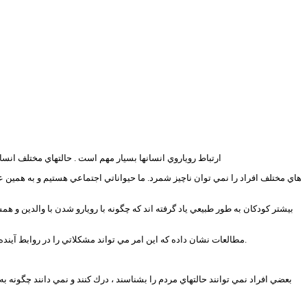
ارتباط روياروي انسانها بسيار مهم است . حالتهاي مختلف انسان باعث برقراري ارتباط 
هاي مختلف افراد را نمي توان ناچيز شمرد. ما حيواناتي اجتماعي هستيم و به همين 
بيشتر كودكان به طور طبيعي ياد گرفته اند كه چگونه با رويارو شدن با والدين و هم
مطالعات نشان داده كه اين امر مي تواند مشكلاتي را در روابط آينده فرد به وجود آورد. بدون تجربه كردن احساسات ديگران ، كودكان در خطر منزوي و نااميدشدن قرار دارند. افزايش رايانه ها به معني كاهش دريافت تاثير ساير چهره هاست.
بعضي افراد نمي توانند حالتهاي مردم را بشناسند ، درك كنند و نمي دانند چگونه