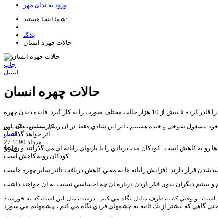
ورود به ندای مهر
شما اینجا هستید:
بلاگ
حالات چهره انسان
چاپ
ایمیل
حالات چهره انسان
 به كار گيرد. فايده ديدن چهره
کارشناس ندای مهر
ن خود مشغول شوخي و خنده هستيم ، اثر اين شادي فقط در آن زمان نيست ، بلكه اين
اثر خواهد گذاشت .
اخبار
27 مرداد 1390
ا رو به كاهش است . كودكان مدت زيادي را با بازيهاي رايانه اي مي گذرانند و روابط
5542
كودكان روبه كاهش است.
كل است ، و وقتي كه به طرف مثابل نگاه مي كنم ، درست مثل اين است كه به خورشيد