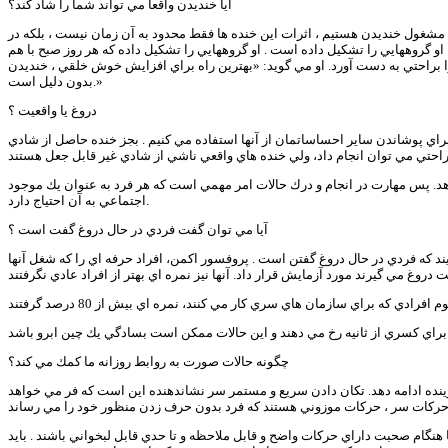
آيا خنديدن واقعا مي تواند شما را شاد كند؟
مشغول خنديدن هستيم ، اثرات اين خنده ها فقط محدود به آن زمان نيست ، بلكه در
. او گروههايي را تشكيل داده است . او گروههايي را تشكيل داده كه هر روز صبح با هم
ا براحتي به دست آورد. او مي گويد: «بهترين راه براي افزايش خوش خلقي ، خنديدن
بدون دليل است.»
دروغ يا واقعيت ؟
ه براي پوشاندن ساير احساساتمان از آنها استفاده مي كنيم . بجز خنده حاصل از شادي
هد. پس مهارت در انجام و درك حالات امر مهمي است كه هر فرد به عنوان يك موجود
اجتماعي به آن احتياج دارد.
آيا مي توان گفت فردي در حال دروغ گفت است ؟
 كه فردي در حال دروغ گفتن است . پروفسور اكمن، افراد حرفه اي را كه شغل آنها
چگونه حالات صورت به روابط روزانه ما كمك مي كند؟
گوينده ادامه دهد. تكان دادن سريع و مستمر سر نشاندهنده اين است كه فر مي خواهد
 كنيم و حتي لازم است لبهاي ما هنگام صحبت داراي حركات واضح و قابل ملاحظه و تا حدي قابل لبخواني باشند . بايد