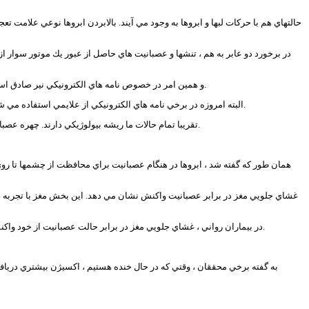
حالتهاي هم با حركات لبها و ابروها به وجود مي آيند. بالابردن ابروها نوعي علامت 
در برخورد دو عابر به هم ، تنشها و عصبانيت هاي حاصل از عبور يك موتور سوار از
و همين امر در خصوص نامه هاي الكترونيكي نير صادق است . فرد خواننده نمي تواند حالتهاي واقعي صورت فرد فرستنده را ببيند. اگر امكان اين بود كه صورت فرد فرستنده ديده شود، مي شد از بروز برخي مشكلات جلوگيري كرد.
البته امروزه در برخي نامه هاي الكترونيكي از علايمي استفاده مي شود كه حالات انسان را با استفاده از چهره هاي نمادين تا حدي به فرد گيرنده منتقل مي كند. اما هنوز هم مشكل به طور كامل حل نشده و بهترين راه ملاقات رويارويي است.
تقريبا تمام حالات ما ريشه بيولوژيكي دارند. چهره عصباني ما به طور غريزي در بيشتر موارد براي حفاظت از چشمان است وقتي با خطر حمله فردي مواجه مي شويم ، حالات چهره طوري تغيير مي كنند تا از چشم محافظت كنند.
همان طور كه گفته شد ، ابروها در هنگام عصبانيت براي محافظت از چشمها تا رو
غشاي جلويي مغز در برابر عصبانيت واكنش نشان مي دهد. اين بخش مغز با تجربه ها
در بيماران رواني ، غشاي جلويي مغز در برابر حالت عصبانيت از خود واكنش نشان نمي دهد و اين امر را شايد بتوان دليل مخرب اجتماعي اين گونه افراد دانست . بيماران رواني نمي توانند در برابر اشيا مانند افراد سالم عكس العمل نشان دهند.