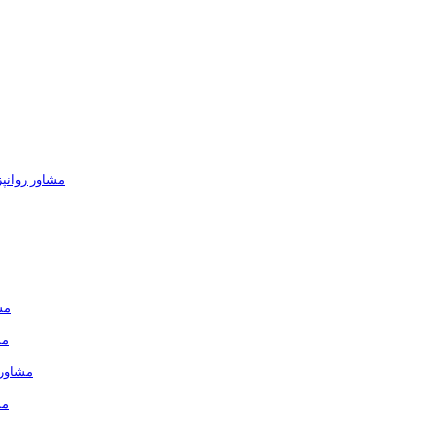
مشاور روانپ
مش
مش
مشاور 
مش