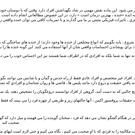
ي شود. اين ماده نقش مهمي در شاد نگهداشتن افراد دارد. وقتي كه با دوستان خود 
ادي به ايده «خنده ، بهترين درمان است » دارد، در اين خصوص مطالعاتي انجام داده است 
 ، تاثيرات فيزيكي مثبتي بر ما مي گذارند و با تمرينات كافي مي توان خنده واقعي ر
 شروع ، بايد بگوييم كه انواع مختلفي از خنده ها وجود دارند؛ از خنده هاي ساختگي ك
ه تنها به شما بلكه به افرادي كه در اطراف شما هستند نيز اين احساس خوب را مي د
فراد غير متخصص و افراد عادي فقط از راه حدس و گمان و يا شانس مي توانند بگويند
ر در هنگام گفتگو نشان مي دهد كه فرد ، سخنان گوينده را مي فهمند و ميل دارد كه 
صحبت كند. حركات سر ، حركات موزوني هستند كه فرد بدون حرف زدن منظور خود را مي رساند.
 مكالمات ، ضروري است و ما در هنگام صحبت بيش از 75 درصد مدت مكالمه را به فردي كه با او صحبت مي كنيم ، نگاه مي