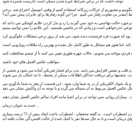
توجه داشت كه در برخي شرايط خيره شدن ممكن است نادرست شمرده شود.
بگوييم و مجبوريم از حركات زيركانه استفاده كنيم.از وقتي اتومبيل اختراع شد، برخي
 اينقدر بي تفاوت رفتار مي كنيم . چرا اين گونه رفتارها براي عابران پيش نمي آيد؟
 برخورد حالت تهاجمي به خود نمي گيرند را رد و بدل كردن علايم كوچكي مي دانند كه
مواظب عكس العمل هاي خود باشيد...
ان قلب و تنفس افزايش مي يابند. بدن براي فشار فيزيكي آماده مي شود و بخشي از
و يك شوك الكتريكي از در به شما وارد شود ، اين قسمت از مغز به شما يادآوري مي
خنده به عنوان درمان ...
به گفته برخي محققان ، وقتي كه در حال خنده هستيم ، اكسيژن بيشتري دريافت مي كنيم كه باعث آرامش سريع شما مي شود. خنده يكي از بهترين روشهاي دور كردن اضطراب است . به گفته محققان ، اضطراب باعث ايجاد بيش از 75 درصد بيماري