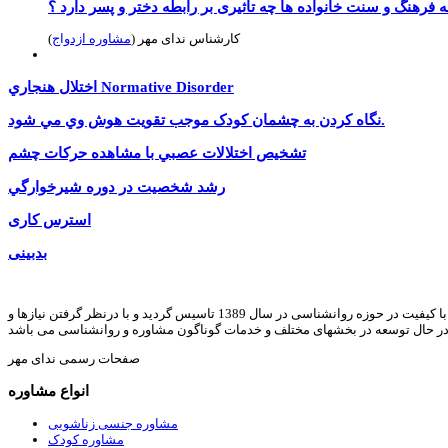
 فرهنگ و سنت خانواده ها چه تاثیری بر رابطه دختر و پسر دارد ؟
کارشناس ندای مهر (
مشاوره ازدواج
)
اختلال هنجاري Normative Disorder
نگاه کردن به چشمان کودک موجب تقويت هوش وي مي شود.
تشخيص اختلالات عصبي با مشاهده حركات چشم
رشد شخصيت در دوره شيرخوارگي
استرس کاری
بدبينى
ندای مهر با هدف ارائه خدمات مشاوره خانواده, روانشناسی, رواندرمانی, روانشناسی کودک, مشاوره ازدواج, مشاوره طلاق, مشاوره آنلاین, و ارائه مقالات و متون با کیفیت در حوزه روانشناسی در سال 1389 تاسیس گردید و با درنظر گرفتن نیازها و
در حال توسعه در بخشهای مختلف و خدمات گوناگون مشاوره و روانشناسی می باشد
صفحات رسمی ندای مهر
انواع مشاوره
مشاوره جنسی زناشویی
مشاوره کودک