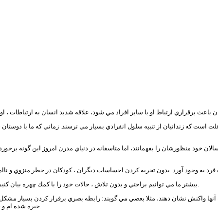
او با ساير افراد مي شود، علاقه شديد انسان به ارتباطات ، او را قادر كرده تا بيش از 10 هزار حالت مختلف صورت را
علت است كه زندانيان از تنبيه سلول انفرادي بسيار مي ترسند. زماني كه ما با دوستا
سالان خود منظورشان را بفهمانند، اما متاسفانه در دنياي مدرن امروز اين گونه برخورده
بيشتر ما مي توانيم براحتي و بدون تلاش ، حالات خود را با كمك چهره بيان كنيم و ببينيم ديگران بدون فكر كردن درباره آن چه احساسي نسبت به آن خواهند داشت.
 به آنها واكنش نشان دهند، مثلا بعضي مي گويند: رابطه بصري برقرار كردن بسيار مش
خيره شده ام و حتي گاهي كه بيشتر از يك ثانيه به چشمهاي فردي نگاه مي كنم ، چشمهايم مي سوزد.