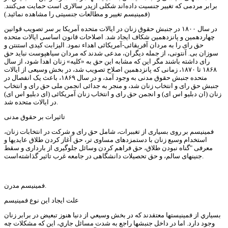
برابر مردمی که تغییر جنسیت داده‌اند شکلی ازپدر سالاری است حمایت می‌کنند.
(فمینیسم تغییر و مطالعات جنسیتی را مشاهده نمائید.)
در سال ۱۸۰۰ در جنبش حقوق زنان در ایالات متحده آمریکا بر سر تصویب قوانین
چهاردهمین و پانزدهمین شکاف ایجاد شد. اصلاحات قانون اساسی ایالات متحده
حق رای را به مردان آفریقائی-آمریکائی اهداء نمود. الیزابت کیدی استنتن و
سوزان بی. آنتونی، از جمله دیگران، مدعی شدند که مردان سیاهپوست نباید حق
رای داشته باشند مگر این که مشابه این حق به «کلیه» زنان اهدا شود، از سال
۱۸۶۸ تا ۱۸۷۰، زمانی که پانزدهمین اصلاح تصویب شد، در بخش وسیعی از ایالات
متحده جنبش حقوق مدنی به وجود آمد، و در سال ۱۸۶۹، باعث یک انفصال در
جنبش حق رای و انتخاب زنان شد، و منجر به جدائی انجمن ملی حق رای و انتخاب
زنان (ان دبلیو اس ای) و انجمن حق رای و انتخاب زنان آمریکائی (ای دبلیو اس ای)
در ایالات متحده شد.
تاثیرات بر حقوق مدنی
فمینیسم بر روی بسیاری از تغببرات، شامل حق رای و شرکت در انتخابات زنان،
استخدام وسیع زنان با دستمزدهای مساوی تر، حق آغاز کردن طلاق عایدیها و
معرفی "گناه نبودن طلاق، حق فراهم کردن وسائل جلوگیری از بارداری و سقط
جنینهای سالم، و حق تحصیلات دانشگاهی در جامعه غرب تاثیر گذاشته‌است.
فمینیسم مدرن.
علت ایجاد این نوع فمینیسم
بسياري از فمينيستها معتقدند كه در بخش وسيعي از دنيا هنوز تبعيض در برابر زنان
وجود دارد. اما در داخل جنبشها راجع به شدت مسائل جاري، اين كه مشكلات چه