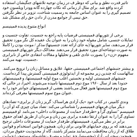
تاثیر قدرت نطق و بیانی که دوطر ف در زمان توجیه تلاشهای جنگیشان استفاده
کردند واقع شد. برای مثال از زمانی که نکات چهارده گانه وودرا ویلسون خود
تصمیم گیری را به عنوان اساس جامعه به رسمیت شناخت، تزویر در نظر نگرفتن
حق نیمی از جوامع مدرن از دادن حق رای مشکل شد.
انواع متنوع پدیده فمینیسم
برخی از تئوریهای فمینیستی فرضیات پایه راجع به جنسیت، تفاوت جنسیت و
تمایلات جنسی، شامل مقوله خود زنان را به عنوان یک عقیده کل نگر مورد تحقیق
قرار می‌دهند، سایر تئوریها (به جای ارائه تعدد جنسیتها) مذکر / مونث بودن را کاملا
به صورت دوشاخه‌ای مورد تحقیق قرار می‌دهند. معذالک دیگر تئوریهای فمینیستی
مفهوم «زن» را بصورت عادی تلقی و تحلیلها و مقالات انتقادی خاص از نابرابری
جنسیت، تهیه می‌کنند،
و بیشتر جنبشهای اجتماعی فمینیستی حقها، علایق و مسائل زنان را ترویج می‌کنند.
سالهاست که چندین زیر مجموعه از ایدئولوژی فمینیستی گسترش پیدا کرده‌است.
جنبشهای فمینیستی اولیه و نخستین اغلب موج اولیه فمینیستها، و فمینیستهای
حدودا بعد از سال ۱۹۶۰ موج دوم فمینیستها نامیده می‌شوند. اخیرا، در حالی که
موج دوم فمینیستها هنوز فعال می‌باشند بعضی از فمینیستهای جوانتر خود را به
عنوان موج سوم فمینیستها معرفی کرده‌اند.
وندی کامینر، در کتاب خود «یک آزادی هراسناک: گریز زنان از برابری» تضادهای
دیگر میان فرمهای فمینیسم را شناسائی می‌کند: تضاد میان چیزی که او آن را
فمینیسم "تساوی گراً و «طرفدار حمایت از مصنوعات داخلی» می‌نامد. او فمینیسم
تساوی گرا را به عنوان ارتقا دهنده برابری بین زنان و مردان از طریق اهدای حقوق
برابر در نظر می‌گیرد. فمینیستهای طرفدار حمایت از مصنوعات داخلی ترجیح
می‌دهند که بر روی حمایتهای قانونی برای زنان، همچون قوانین استخدام و قوانین
طلاق که از زنان محافظت می‌نمایند متمرکز باشند، گاه از محدودیت حقوق مردان،
همچون سخنرانی آزاد (مخصوصا، حق تولید و مصرف نقاشیهای مستهجن) حمایت