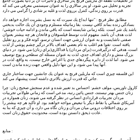
در تحقیقات نطفه ای ماريلين فرنچ پدر سالاري و تاثيرات آن بر دنيا بصورت جامع
تجزيه و تحليل مي شود، او پدر سالاري را به عنوان سيستمي معرفي مي كند كه
قدرت بر روي زندگي،‌ كنترل برروي لذت و غلبه بر شادي را گرامي مي دارد.
مطابق نظر فرنچ : "تنها ابداع يك سيرت كه به نسل بشريت اجازه خواهد داد
بسادگي زنده بماند كافي نيست. بقا زمانيكه مستلزم وجودي آن يك حالت بدبختي
باشد يك شر است. بلکه زمانی شايسته است که باقي ماندن و ادامه حيات خوشي/
لذت هدف آن باشد. مفهوم لذت توسط فيلسوفان و فاتحان هر چه بيشتر بعنوان
صفتی ناشایست و به عنوان ارزشي جهت انسان ترسو، كوته فكر و پر رو تقليل
يافته است. تقوا هم اغلب به نام بعضي اهداف بالاتر درگير چشم پوشي از لذت
است، هدفي كه درگيرقدرت (براي مردان) يا فداكاري(براي زنان) مي شود. در دنياي
بزرگ منش و دارای اهداف جدي، لذت به عنوان مسئله ای سطحي و پوچ توصيف
مي شود. اما لذت از دایره پيگردهاي جدي يا اغراض خارج نيست، به واقع، لذت در
آنها پيدا مي شود، و اين تنها دليل واقعي جهت زنده ماندن است.
اين فلسفه چيزي است كه ماريلين فرنچ به عنوان يك جانشين جهت ساختار جاري
جائي كه قدرت ارزش بالاتري داشته است پيشنهاد مي كند.
كارول تاوريس، مولف خشم: احساس بد تعبير شده و عدم سنجش صحیح زنان: چرا
زنان جنس بهتر نيستند، جنس پائين رتبه، مدعي است كه زماني طولاني تجربيات
مردان تجربيات قراردادي انساني در نظر گرفته مي شوند، زنان همواره در
آمريكاي شمالي يا نقاط ديگر با تبعيض مواجه خواهند بود. او تاكيد هر چه بيشتر را
بر روي اختلافات دروني ميان مردان و زنان نگاه مي دارد، و آن چيزي كه بنا به
عادت ذيحق دانستن بوده است، محدوديت حقوق زنان است.
منابع :
آنتروباس، پگی. «حرکت جهانی زنان – خواستگاه‌ها، مسائل استراتژیک»، لندن،