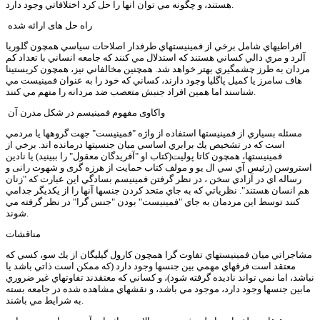
هستند، و چگونه مي توان آنها را حل كرد اختلافاتي وجود دارد.
راه حل های ارائه شده
افراطيهاي شامل برخي از فمينيستهاي طرفدار اصلاحات سياسي همچون گلوريا
آلرد و مري دالي كساني هستند كه استدلال مي كنند كه جامعه انساني با تعداد كم
مردان به طرز چشمگيري بهتر خواهد شد. همچنين مخالفاني نيز، همچون كريستينا
هاف سامرز يا كميل پاگليا وجود دارند، كساني كه خود را به عنوان فمينيست مي
شناسند اما همين افراد جنبش متعصب ضد مردانه را متهم مي كنند.
واکاوی مفهوم فمینیسم در شکل مدرن آن
مسئله بسياري از فمينيستها استفاده از واژه "فمينيست" جهت گروهها يا مردمي
است كه در تشخيص يك برابري اساسي ميان جنسيتها درمانده اند. برخي از
فمينيستها، همچون كاتا پوليت(كتاب او "آفريدگان معقول" را ببینید) يا نادين
استروسن (رئيس آي سي ال يو و مولف کتاب حمایت از هرزه گری و شهوت رانی و
رساله اي در آزادي سخن ، در نظر گرفتن فمينيسم بسادگي اين عبارت كه "زنان
هم انسان هستند". نظرياتي كه به جاي متحد كردن جنسها آنها را از يكديگر جدامي
كنند توسط اين مردمان به جاي "فمينيست" بودن "جنس گرا" در نظر گرفته مي
شوند.
مناقشات
مشاجراتي ميان فمينيستهاي تفاوت گرا همچون كارول گيليگان از يك سو، كسي كه
معتقد است فرقهاي مهمي بين جنسها وجود دارد (كه ممكن است ذاتي باشد يا
نباشد، اما نمي تواند ناديده گرفته شود)، و كساني كه معتقدند تفاوتهاي غير ضروري
مابين جنسها وجود دارد،‌ موجود مي باشد، و نقشهاي مشاهده شده در جامعه بسته
به شرايط مي باشند.