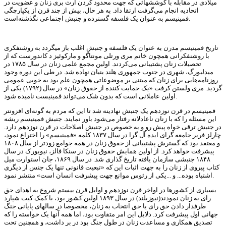
میلادی در مقابله با کوششهائی که جهت محدود کردن ارث بری زنان و عضویت در
اتحادیه انجام می‌گرفت ارتقا داد. به هر حال، بیش از چند قرن از یکپارچگی
فمینیسم به عنوان یک فلسفه گسترده و جنبش اجتماعی نگذشته‌است.
تاریخ فمینیسم مدرن به عنوان یک فلسفه و جنبش اغلب باز میگردد به روشنفکری
با روشنفکرانی همچون خانم مری ورتلی مونتاگو و مارکوئیز د کاندورست که از
تحصیلات زنان پشتیبانی می‌کردند. اولین مجمع علمی زنان در سال ۱۷۸۵ در
میدلبورگ، شهری در جنوب جمهوری هلند بنیان نهاده شد. در طی این دوره وجود
روزنامه‌هایی برای زنان که مبتنی بر موضوعاتی همچون علم بود به خوبی عمومی
گردید. مری ولستن کرفت «یک حمایت کننده از حقوق زنان» در سال (۱۷۹۲) یکی از
اولین عاملانی است که بدون شک می‌تواند فمینیست نامیده شود.
فمینیسم در قرن نوزدهم یک جنبش نهادینه شد تا این که مردم به گونه‌ای افزونتر
این مسئله را که با زنان ناعادلانه رفتار می‌شود باور نمایند. جنبش فمینیسم ریشه
در جنبش ترقی خواه پیش رو و به خصوص در جنبش اصلاحات در قرن نوزدهم دارد.
چارلز فریر جامعه گرای ایده آل گرا در سال ۱۸۳۷ کلمه «فمینیسم» را اختراع نمود،
و معتقد بود که گسترش پشتیبانی از حقوق زنان در همه جوامع زودتر از سال ۱۸۰۸
پیشرفت خواهد کرد. از اولین همایش حقوق زنان در سنکا فالز، نیویورک در سال
۱۸۴۸ جنبشی سازمان یافته تاریخ گذاری شد. در سال ۱۸۶۹، جان استوارت میل
کتاب پیروی از زنان را به جهت اثبات این که «تبعیت قانونی تنها یک جنس از دیگری
اشتباه بوده... و ...یکی از رئوس موانع جهت پیشرفت انسان است» منتشر نمود.
بسیاری از کشورها در اواخر قرن نوزدهم و اوایل قرن بیستم شروع به اهدای حق
رای به زنان نمودند(نیوزیلند) در سال ۱۸۹۳ اولین کشور بود، با کمک کیت شپارد
طرفدار دادن حق رای یا حق انتخاب به زنان، مخصوصا در سالهای پایانی جنگ
جهانی اول پیشرفت کرد. دلایل این امر متفاوت بود، اما همه آنها یک خواسته را که
تصدیق همکاری و مساعدت زنان در طول جنگ بود در بر داشت، و همچنین تحت