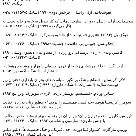
رنگ»، ۱۹۸۱
هوشچایلد، آرلی راسل. «چرخش دوم» ۱۹۹۰ (شابک ۵-۷۱۱۵۷-۳۸۰-۰(
هوشچایلد، آرلی راسل. «دوران اسارت: زمانی که کار تبدیل به خانه و خانه تبدیل به
کار می‌گردد» ۱۹۹۷ (شابک ۱-۴۴۷۰-۸۰۵۰-۰(
هوکز، بل. (۱۹۸۴). «تئوری فمینیست: از حاشیه به مرکز». شابک ۳-۶۱۴-۸۹۶۰۸-۰
جکوبسن، جویس پی. «اقتصاد جنسیت»۱۹۹۸. (شابک ۰-۲۰۷۲۶-۶۳۱-۰(
کامینر، وندی. «آزادی ترسناک: پرواز زنان از مساوات»،آدیسون وسلی ۱۹۹۰
(شابک ۴-۰۹۲۳۴-۲۰۱-۰(
لرنر، گردا. «خلق هوشیاری زنانه: از قرون وسطی تا هزار و هشتصد وهفتاد»،
انتشارات دانشگاه آکسفورد ۱۹۹۴
لاکر، کریستین. «مفاهیم شک برانگیز: سیاست‌های بحران بارداری دختران زیر
بیست سال». (انتشارات دانشگاه هاروارد، ۱۹۹۶) (شابک ۹-۲۱۷۰۳-۶۷۴-۰(
شنایر، وریام. «فمینیسم: نوشتار تاریخی لازم»، نیویورک: وین تیج ۱۹۹۴
سومرز، کریسینا هوف. «چه کسی فمینیسم را دزدید؟ - چطور زنان به زنان خیانت
کردند» (۱۹۹۶) (شابک: ۰۶۸۴۸۰۱۵۶۶(
تاوریس، کارول. «عدم توازن زنان: چرا زنان در جنسیت بهتر نیستند، جنس مخالف،
یا جنس مادون». سایمون و شاستر، ۱۹۹۲. شابک ۰-۶۶۲۷۴-۶۷۱-۰
ورتیم، مارگارت. "شلوار فیثاغورث –خدا، فیزیک، و جنگ جنسیت هاً، دبلیو. دبلیو.
نورتن اند کمپانی (۱۹۹۷ ، ۱۹۹۵(