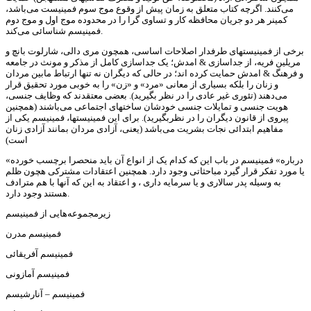
می‌کنند. اگرچه کتاب متعلق به زمان پیش از وقوع موج سوم فمینیست می‌باشد،
کمینر هر دو جریان محافظه کار و تساوی گرا را در محدوده موج اول و موج دوم
فمینیسم شناسائی می‌کند.
برخی از فمینیستهای طرفدار اصلاحات اساسی، همچون مری دالی، شارلوت بانچ و
مریلین فریه، از جداسازی & امدش؛ یک جداسازی کامل از مذکر و مونث در جامعه
و فرهنگ & امدش حمایت کرده اند؛ در حالی که دیگران نه تنها ارتباط مابین مردان
و زنان را بلکه بسیاری از معانی «مرد» و «زن» را به خوبی مورد تحقیق قرار
می‌دهند (تئوری غیر عادی را در نظر بگیرید). بعضی معتقدند که وظایف جنسی،
هویت جنسی و تمایلات جنسی خودشان ساختهای اجتماعی می‌باشند (همچنین
پیروی از قانون دیگران را در نظربگیرید). برای این فمینیستها، فمینیسم یکی از
مفاهیم ابتدائی نجات بشریت می‌باشد (یعنی، آزادی مردان بمانند آزادی زنان
است)
«درباره» فمینیسم در باب این که کدام یک از انواع آن باید منحصرا برچسب خورده
یا مورد تفکر قرار گیرد مباحثاتی وجود دارد. همچنین اعتقادات مشترکی هچون ظلم
به وسیله پدر سالاری و یا سرمایه داری ، و اعتقاد به این که آنها با هم مترادف
هستند وجود دارد.
زیرمجموعه‌هایی از فمینیسم
فمینیسم مدرن
فمینیسم آفریقائی
فمینیسم آمازونی
فمینیسم – آنارشیسم