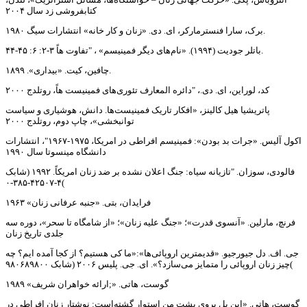
کتابفروشی زد سال ۲۰۰۴
برک، سارا فنسترمارکر، ای. دی. «زنان و کار خانه» انتشارات سیگ ۱۹۸۰.
باتلر جودیت (۱۹۹۴). «نام‌های دیگر فمینیسم» ، "تفاوت هاً ۳-۲: ۶: ۴۵-۴۴.
چافین، کیت. «بیداری». ۱۸۹۹.
کد، لوراین، ای. دی.، "دائره المعارف تئوری‌های فمینیست هاً، روتلدج ۲۰۰۰
پاتریشیا هیل کالینز، «افکار تاریک فمینیست‌ها. دانش، هوشیاری و سیاست
توانبخشی»، چاپ دوم، روتلدج ۲۰۰۰
اکول آلیس. «جرات بد بودن»: فمینیسم افراطی در امریکا، ۱۹۷۵-۱۹۶۷"، انتشارات
دانشگاه مینسوتا سال ۱۹۹۰
فالودی، سوزان. "تازیانه سیاه: جنگ اعلان نشده بر ضد زنان امریکاً. ۱۹۹۲ (شابک
۴-۴۲۵۰۷-۳۸۵-۰(
فرایدان، بتی. «جنبه عرفانی زنان» ۱۹۶۳
فرنچ، مارلین. «آنسوی قدرت»؛ «جنگ علیه زنان»؛ «از شامگاه تا سحر»، دوره سه
جلدی تاریخ زنان
جی. اف. دل جیورجیو. «قدیمترین اروپائی‌ها»:«ما کی هستیم؟ از کجا آمده ایم؟ چه
چیز زنان اروپائی را متمایز می‌سازد؟». ای. جی. پلیس ۲۰۰۶ (شابک ۹۸۰۶۸۹۸۰۰(
گوست، هاتی. «;ارائه خواهران شریف» ۱۹۸۹
گوست، هاتی. «این پل بروی پشت من استوار گشته‌است: نوشتار زنان افراطی در