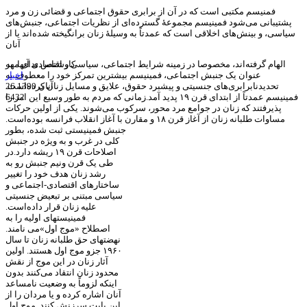
فمنیسم مکتبی است که در آن از برابری حقوق اجتماعی و قضائی زن و مرد
پشتیبانی می‌شود فمینیسم مجموعهٔ گسترده‌ای از نظریات اجتماعی، جنبش‌های
سیاسی، و بینش‌های اخلاقی است که عمدتاً به وسیلهٔ زنان برانگیخته شده‌اند یا از
آنان
کارشناس ندای مهر
الهام گرفته‌اند، مخصوصا در زمینه شرایط اجتماعی، سیاسی و اقتصادی آنها. به
اخبار
عنوان یک جنبش اجتماعی، فمینیسم بیشترین تمرکز خود را معطوف به
26 آبان 1390
تحدیدنابرابری‌های جنسیتی و پیشبرد حقوق، علایق و مسایل زنان کرده‌است.
6432
فمینیسم عمدتاً از ابتدای قرن ۱۹ پدید آمد.زمانی که مردم به طور وسیع این امر را
پذیرفتند که زنان در جوامع مرد محور، سرکوب می‌شوند. یکی از اولین حرکات
مساوات طلبانه زنان از آغاز قرن ۱۸ و مقارن با آغاز انقلاب فرانسه بوده‌است.
جنبش فمینیستی ثبت شده، بطور
کلی در غرب و به ویژه در جنبش
اصلاحات قرن ۱۹ ریشه دارد.در
طی یک قرن ونیم جنبش رو به
رشد زنان هدف خود را تغییر
ساختارهای اقتصادی-اجتماعی و
سیاسی مبتنی بر تبعیض جنسیتی
علیه زنان قرار داده‌است.
فمینیستهای اولیه را به
اصطلاح «موج اول»می نامند.
نهضتهای حق طلبانه زنان تا سال
۱۹۶۰ جزو موج اول هستند. اولین
آثار زنان در این موج از نقش
محدود زنان انتقاد می‌کنند بدون
اینکه لزوماً به وضعیت نامساعد
آنان اشاره کرده و یا مردان را از
این بابت سرزنش کنند. موج اول