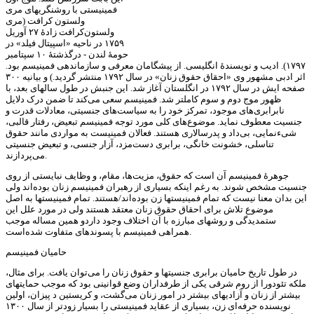
فمینیستی با روشنگریهای مری
ولستون کرافت (مری
ولستون‌کرافت زادهٔ ۲۷ آوریل
۱۷۵۹ در ناحیه «اسپیتال فیلد» در
حومهٔ لندن - درگذشتهٔ ۱۰ سپتامبر
۱۷۹۷). ادیب و نویسندهٔ انگلیسی. از پیشگامان معرفی و سازماندهی فمینیسم بود.
اثر ادبی مشهور وی «احقاق حقوق زنان» در سال ۱۷۹۲ منتشر گردید.) و بیانیه ۳۰۰
صفحه ایش در سال ۱۷۹۲ در انگلستان آغاز شد. این جنبش در طول سالهای بعد، با
ظهور موج دوم و سوم کاملتر شد. فمینیسم سعی می‌کند تا ضمن درک دلایل
نابرابری‌های موجود، تمرکز خود را به سیاست‌های جنسیتی، معادلات قدرت و
جنسیت معطوف نماید. موضوع‌های کلی مورد توجه فمینیسم تبعیض، رفتار قالبی،
شیء‌نمایی، بی‌داد و پدرسالاری هستند. فعالان فمینیست به مواردی مانند حقوق
تناسلی، خشونت خانگی، برابری دست‌مزد، آزار جنسی، و تبعیض جنسیتی
می‌پردازند.
جوهرهٔ فمینیسم آن است که حقوق، مزیت‌ها، مقام، و وظایف نبایستی از روی
جنسیت مشخص شوند. به رغم اینکه بسیاری از رهبران فمینیسم زنان بوده‌اند ولی
این بدان معنا نیست که تمام فمینیستها زن بوده‌اند/هستند. تمام فمینیستها به اصل
موضوع تلاش برای احقاق حقوق زنان معتقد هستند ولی در مورد علل این
ستمدیدگی و روشهای مبارزه با آن اختلاف وجود داردو همین مساله موجب
همراهی فمینیسم با پسوندهای متفاوت شده‌است.
حامیان فمینیسم
در طول تاریخ حامیان برابری جنسیتها و حقوق زنان را می‌توان یافت. برای مثال،
ملکه تئودورا از روم شرقی یکی از طرفداران وضع قوانینی بود که موجب حمایتهای
بیشتر از زنان و آزادیهای بیشتر در امور زنان می‌گشت، و کریستین د پیزان، اولین
نویسنده حرفه‌ای زن، بسیاری از عقاید فمینیستی را بسیار زودتر از سال ۱۳۰۰