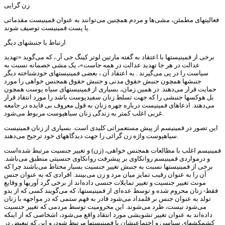
زن گرایی
فعالیتهای مطمئن، مشی‌ها و مردم همچنین می‌توانند به عنوان فمینیست مقدماتی
یا پست فمینیست توصیف شوند.
ارتباط با جنبشهای دیگر
برخی از فمینیستها با اعتقاد به گفته مارتین لوتر کینگ جی آر.، که می‌گوید «تهدید
عدالت در هر جا تهدید عدالت در همه جاست»، یک مشی خصمانه نسبت به
سیاست را در پی می‌گیرند . به اعتقاد آن ، بعضی فمینیستهای خودشناخته دیگر
جنبشها همچون جنبش حقوق مدنی و جنبش حقوق همجنس خواهی را مورد
حمایت قرار می‌دهند. در همین زمان، بسیاری از فمینیستهای سیاه پوست همچون
بل هوکسها جنبشی را که جهت تسلط زنان سفیدپوست باشد را مورد انتقاد قرار
می‌دهند. ادعاهای فمینیست درباره چهره زنان به قول معروف بی فایده در جامعه
غربی اغلب کمتر به زندگی زنان سیاهپوست مربوط می‌شود.
این تصور در فمینیسم از پیش مستعمراتی کلیدی است. بسیاری از زنان فمینیست
سیاهپوست واژه زن گرائی را جهت دیدگاههای خود ترجیح می‌دهند.
فمینیسم اغلب با مطالعات همجنس خواهی، (زن) و تغییر جنسیت مرتبط شده‌است
و درمواردی فمینیسم روانکاوی بر پیشرفت روانکاوی جنسیتی منطبق می‌باشد.
برخی از فمینیستها نسبت به جنبش تغییر جنسیت بسیار محتاط می‌باشند چرا که
آن را به عنوان رقیب تمایز میان مرد و زن می‌بینند. افرادی که به عنوان جنس
مونث تغییر جنسیت و تغییر تمایلات جنسی داده‌اند از برخی گرد آوریها و وقایع
فقط- زنان محروم شده و توسط عده‌ای از فمینیستها، که می‌گویند کسی که از بدو
تولد به عنوان جنس نر قلمداد می‌شود قادر به فهم ستمی که در مواجهه با زنان
می‌شود نیست، طرد می‌شوند. این محرومیت توسط مردمی که تغییر جنسیت
داده‌اند به عنوان تغییر تشویشی مورد انتقاد واقع می‌شود، اشخاصی که از اینکه
کشمکشهای سیاسی و اجتماعیشان با فمینیستها مرتبط شود، و این که تبعیض در