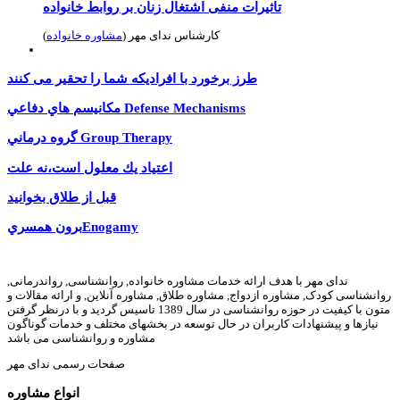
تاثیرات منفی اشتغال زنان بر روابط خانواده
کارشناس ندای مهر (
مشاوره خانواده
)
طرز برخورد با افرادیکه شما را تحقیر می کنند
مكانيسم هاي دفاعي Defense Mechanisms
گروه درماني Group Therapy
اعتياد يك معلول است،نه علت
قبل از طلاق بخوانید
برون همسريEnogamy
ندای مهر با هدف ارائه خدمات مشاوره خانواده, روانشناسی, رواندرمانی,
روانشناسی کودک, مشاوره ازدواج, مشاوره طلاق, مشاوره آنلاین, و ارائه مقالات و
متون با کیفیت در حوزه روانشناسی در سال 1389 تاسیس گردید و با درنظر گرفتن
نیازها و پیشنهادات کاربران در حال توسعه در بخشهای مختلف و خدمات گوناگون
مشاوره و روانشناسی می باشد
صفحات رسمی ندای مهر
انواع مشاوره