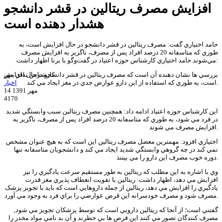
افزايش مصرف ريتالين در قشر دانشجو
هشدار دهنده است
حامد اختياري گفت: مصرف ريتالين در قشر دانشجو در حال افزايش است، به
طوري که متاسفانه 20 درصد افراد پس از مصرف، ناگزير به افزايش مصرف
مي‌شوند.حامد اختياري کارشناس حوزه اعتياد در گفت‌وگو با برنا اظهار داشت:
کارشناس ندای مهر
بررسي ها نشان دهنده آن است که مصرف ريتالين در قشر دانشجو درحال افزايش
است، به طوري که استفاده از اين دارو عوارض جدي در مغز ايجاد مي کند.
اخبار
14 مهر 1391
4170
اين کارشناس حوزه اعتياد ادامه داد: همچنين مصرف ريتالين سبب وابستگي شديد
در فرد مي شود، به طوري که متاسفانه 20 درصد افراد پس از مصرف، ناگزير به
افزايش مصرف مي شوند.
اختياري افزود: مهمترين معضل مصرف ريتالين اين است که به هيچ عنوان مشخص
نمي کند در چه گروهي وابستگي شديد ايجاد مي کند و دانشجويان متاسفانه تنها
دوره خوب مصرف اين دارو را مي بينند.
وي با اشاره به اين مطلب که ريتالين به طور مستقيم سرعت يادگيري را نيز
افزايش مي دهد، اظهار داشت: ريتالين با تقويت انعطاف پذيري مغز قدرت
يادگيري را افزايش مي دهد، ريتالين از جمله داروهايي است که بايد با تجويز پزشک
مصرف شود و مصرف خودسرانه اين قرص عوارضي را براي فرد به وجود مي آورد.
گفتني است؛ از آنجا که ريتالين دارويي است که توسط پزشکان تجويز مي شود,
مصرف کنندگان تصور مي کنند اين قرص ها بي خطرند و آن بد نامي مواد مخدر را