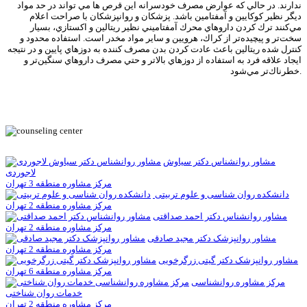
ندارند. در حالي که عوارض مصرف خودسرانه اين قرص ها مي تواند در حد مواد
ديگر نظير کوکايين و آمفتامين باشد. پزشکان و روانپزشکان با صراحت اعلام
مي‌كنند ترك كردن داروهاي محرك آمفتاميني نظير ريتالين و اكستازي، بسيار
سخت‌تر و پيچيده‌تر از كراك، هرويين و ساير مواد مخدر است. استفاده محدود و
كنترل شده ريتالين باعث عادت كردن بدن مصرف كننده به دوزهاي پايين و در نتيجه
ايجاد علاقه فرد به استفاده از دوزهاي بالاتر و حتي مصرف داروهاي سنگين‌تر و
خطرناك‌تر مي‌شود.
مشاور روانشناس دکتر سیاوش
لاجوردی
مرکز مشاوره منطقه 3 تهران
دانشکده روان شناسی و علوم تربیتی
مرکز مشاوره منطقه 2 تهران
مشاور روانشناس دکتر احمد صداقتی
مرکز مشاوره منطقه 2 تهران
مشاور روانپزشک دکتر مجید صادقی
مرکز مشاوره منطقه 2 تهران
مشاور روانپزشک دکتر گیتی زرگرخویی
مرکز مشاوره منطقه 6 تهران
مرکز مشاوره روانشناسی
خدمات روان شناختی
مرکز مشاوره منطقه 2 تهران