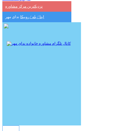
نزدیکترین مرکز مشاوره
ایتا / بله / روبیکا
ندای مهر