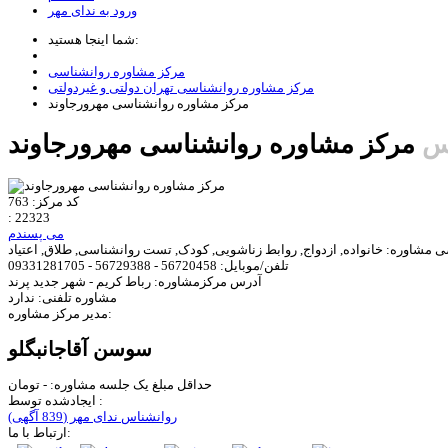
ورود به ندای مهر
شما اینجا هستید:
مرکز مشاوره روانشناسی
مرکز مشاوره روانشناسی تهران دولتی و غیردولتی
مرکز مشاوره روانشناسی مهرورجاوند
س
مرکز مشاوره روانشناسی مهرورجاوند
کد مرکز:
763
:
22323
می پسندم
ی مشاوره:
خانواده, ازدواج, روابط زناشویی, کودک, تست روانشناسی, طلاق, اعتیاد
تلفن/موبایل:
56720458 - 56729388 - 09331281705
آدرس مرکزمشاوره:
رباط کریم - شهر جدید پرند
مشاوره تلفنی:
ندارد
مدیر مرکز مشاوره:
سوسن آقاجانبگلو
حداقل مبلغ یک جلسه مشاوره:
-
تومان
ایجادشده توسط :
روانشناس ندای مهر
(839 آگهی)
ارتباط با ما: