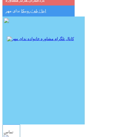
ایتا / بله / روبیکا
ندای مهر
تماس